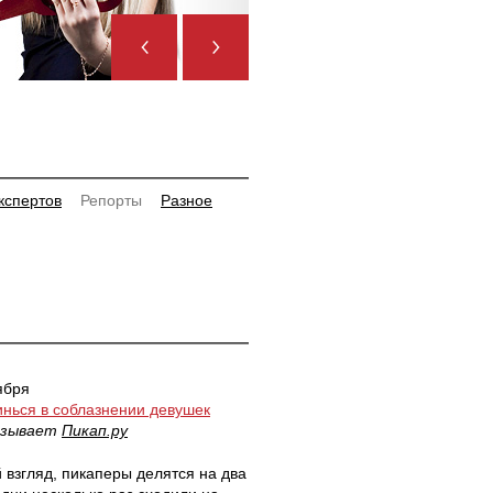
кспертов
Репорты
Разное
ября
нься в соблазнении девушек
азывает
Пикап.ру
 взгляд, пикаперы делятся на два