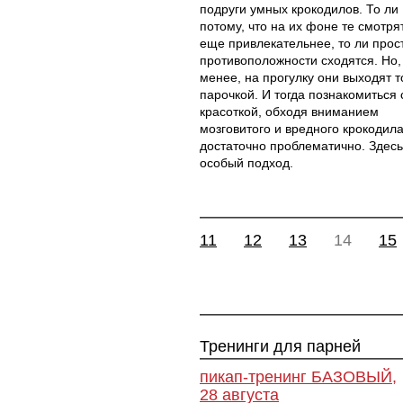
подруги умных крокодилов. То ли
потому, что на их фоне те смотря
еще привлекательнее, то ли прос
противоположности сходятся. Но,
менее, на прогулку они выходят 
парочкой. И тогда познакомиться 
красоткой, обходя вниманием
мозговитого и вредного крокодила
достаточно проблематично. Здес
особый подход.
11
12
13
14
15
Тренинги для парней
пикап-тренинг БАЗОВЫЙ,
28 августа