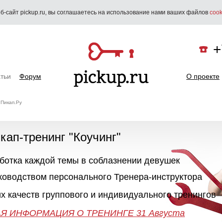
б-сайт pickup.ru, вы соглашаетесь на использование нами ваших файлов
cook
+
тьи
Форум
О проекте
 Пикап.Ру
икап-тренинг "Коучинг"
аботка каждой темы в соблазнении девушек
"Как познакомиться с девушкой"
25-26 Сентября
ПИКАП
уководством персонального Тренера-инструктора
х качеств группового и индивидуального тренингов
ПОДРОБНАЯ ИНФОРМАЦИЯ О ТРЕНИНГЕ 28-29-30 
50 часов практики
Незабываемое приключе
Я ИНФОРМАЦИЯ О ТРЕНИНГЕ 31 Августа
13 Октября в 20:00
Онлайн поддержка 24/7
Занятия до результата