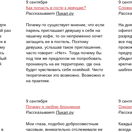
9 сентября
9 сент
Как попасть в гости к девушке?
Сложно
Рассказывает
Пикап.ру
Расск
дти
Почему-то существует мнение, что если
На дня
ый раз
парень приглашает девушку к себе на
офигит
з
чашечку кофе, то он непременно хочет
разряд
к в
затащить ее в постель. Поэтому
все па
ому
девушка, услышав такое приглашение,
провож
сь
часто говорит: «Нет». Тогда почему бы
предпр
обый
под тем же предлогом не попробовать
убедил
й
проникнуть на ее территорию, где она
крепче
будет чувствовать себя хозяйкой. Чисто
шаблон
теоретически это возможно. Возможно и
на практике.
9 сентября
9 сент
Почему я люблю блондинок
Однокл
Рассказывает
Пикап.ру
Расск
Мои глаза, подобно добросовестным
Каждый
 в
часовым, внимательно отслеживали ее
всегда