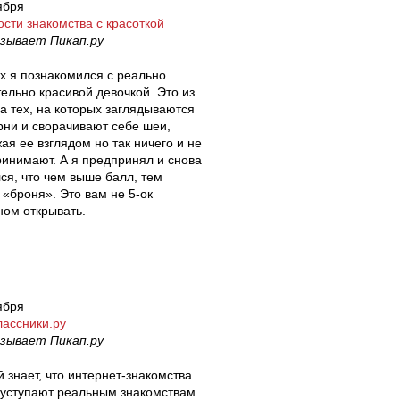
ября
сти знакомства с красоткой
азывает
Пикап.ру
х я познакомился с реально
ельно красивой девочкой. Это из
а тех, на которых заглядываются
рни и сворачивают себе шеи,
ая ее взглядом но так ничего и не
инимают. А я предпринял и снова
ся, что чем выше балл, тем
 «броня». Это вам не 5-ок
ом открывать.
ября
ассники.ру
азывает
Пикап.ру
 знает, что интернет-знакомства
 уступают реальным знакомствам