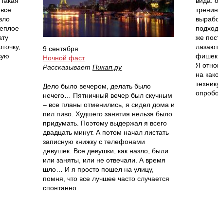
 такая
вида: 
 все
тренин
зло
вырабо
теплое
подход
ату
же пос
рточку,
лазают
9 сентября
вую
фишек 
Ночной фаст
Я отно
Рассказывает
Пикап.ру
на как
техник
Дело было вечером, делать было
опробо
нечего… Пятничный вечер был скучным
– все планы отменились, я сидел дома и
пил пиво. Худшего занятия нельзя было
придумать. Поэтому выдержал я всего
двадцать минут. А потом начал листать
записную книжку с телефонами
девушек. Все девушки, как назло, были
или заняты, или не отвечали. А время
шло… И я просто пошел на улицу,
помня, что все лучшее часто случается
спонтанно.