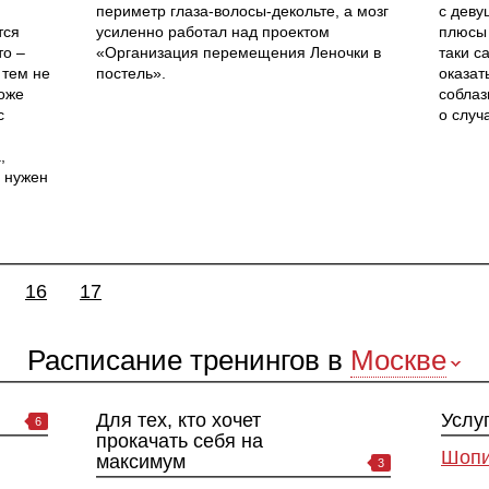
периметр глаза-волосы-декольте, а мозг
с деву
тся
усиленно работал над проектом
плюсы 
то –
«Организация перемещения Леночки в
таки с
 тем не
постель».
оказат
тоже
соблаз
с
о случ
,
ь нужен
16
17
Расписание тренингов в
Москве
Для тех, кто хочет
Услу
6
прокачать себя на
Шопи
максимум
3