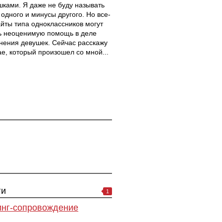
шками. Я даже не буду называть
одного и минусы другого. Но все-
айты типа одноклассников могут
ь неоценимую помощь в деле
нения девушек. Сейчас расскажу
ае, который произошел со мной...
ги
1
нг-сопровождение