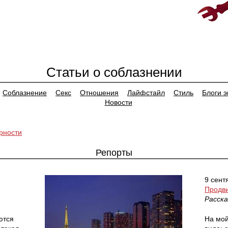
>>>ЗАПИСАТЬСЯ НА КЛУБНЫЙ ПИКАП-
>>>ЗАПИСАТЬСЯ НА МАСТЕР-КЛАСС<<<
ТРЕНИНГ<<<
Статьи о соблазнении
Соблазнение
Секс
Отношения
Лайфстайл
Стиль
Блоги э
Новости
рности
Репорты
9 сент
Продви
Расск
ются
На мой