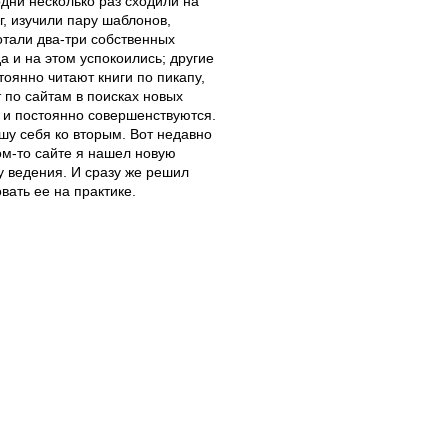
одни несколько раз сходили на
г, изучили пару шаблонов,
тали два-три собственных
а и на этом успокоились; другие
тоянно читают книги по пикапу,
 по сайтам в поисках новых
и постоянно совершенствуются.
шу себя ко вторым. Вот недавно
ом-то сайте я нашел новую
у ведения. И сразу же решил
вать ее на практике.