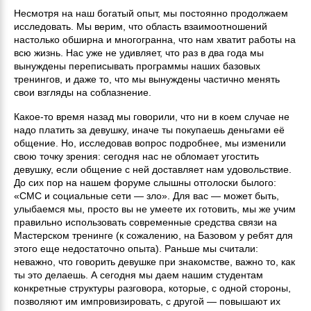
Несмотря на наш богатый опыт, мы постоянно продолжаем
исследовать. Мы верим, что область взаимоотношений
настолько обширна и многогранна, что нам хватит работы на
всю жизнь. Нас уже не удивляет, что раз в два года мы
вынуждены переписывать программы наших базовых
тренингов, и даже то, что мы вынуждены частично менять
свои взгляды на соблазнение.
Какое-то время назад мы говорили, что ни в коем случае не
надо платить за девушку, иначе ты покупаешь деньгами её
общение. Но, исследовав вопрос подробнее, мы изменили
свою точку зрения: сегодня нас не обломает угостить
девушку, если общение с ней доставляет нам удовольствие.
До сих пор на нашем форуме слышны отголоски былого:
«СМС и социальные сети — зло». Для вас — может быть,
улыбаемся мы, просто вы не умеете их готовить, мы же учим
правильно использовать современные средства связи на
Мастерском тренинге (к сожалению, на Базовом у ребят для
этого еще недостаточно опыта). Раньше мы считали:
неважно, что говорить девушке при знакомстве, важно то, как
ты это делаешь. А сегодня мы даем нашим студентам
конкретные структуры разговора, которые, с одной стороны,
позволяют им импровизировать, с другой — повышают их