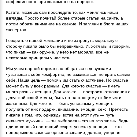
эффективность при знакомстве на порядок.
Кстати, можешь сам проследить то, как менялись наши
взгляды. Просто почитай более старые статьи на сайте, а
потом обрати внимание на свежие. И загляни в блоги наших
экспертов.
Говорить о нашей компании и не затронуть моральную
сторону пикапа было бы неправильно. И, хотя мы и говорим,
что пикап — как оружие, у него нет морали, все же
некоторые принципы у нас есть.
Мы учим парней нормально общаться с девушками:
чувствовать себя комфортно, не зажиматься, не врать самим
себе. Наша цель — помочь им стать счастливее. Но счастье
может быть у всех разным. Для кого-то счастье — иметь
много разных женщин. Для кого-то — построить отношения с
девушкой своей мечты, быть по-настоящему любимым и
желанным. Для кого-то — быть успешным у женщин:
получать от них подарки, внимание, эмоции, секс. Прелесть
пикапа в том, что, однажды встав на этот путь — путь
сильного мужчины, — ты выбираешь его на всю жизнь. Ведь
единственный настоящий секрет успеха у женщин — это
непрерывное самосовершенствование, долгая, упорная