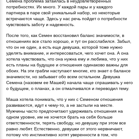
Семена проблема затаилась в неудовлетворенных
потребностях. Их много. У каждой пары и у каждого
партнера в паре свой уникальный набор, но некоторые
встречаются чаще. Здесь у нас речь пойдет о потребности
чувствовать заботу и надежность.
После того, как Семен восстановил баланс значимости, в
отношениях все стало хорошо, и тут он расслабился. Забыл,
что он не один, а есть еще девушка, которой тоже нужно
уделять внимание, и интересоваться, чего хочет она. А она
хотела чувствовать, что она нужна ему и любима, что у них
есть планы на будущее и отношения одинаково важны для
обоих. На эти грабли наступают многие, кто знает о балансе
значимости, но забывает обо всем остальном. Девушка
Семена (назовем ее Машей) начала чаще спрашивать у него
о будущем, о планах, а он отмалчивался и переводил тему.
Маша хотела понимать, что у них с Семеном отношения
развиваются, идут к чему-то, а не застыли на месте.
Мужчины часто предпочитают удерживать отношения на
одном уровне, им не хочется брать на себя больше
ответственности, терять свободу, но девушку при этом все
равно любят. Естественно, девушки от этого нервничают,
потому что инстинктивно хотят уверенности в том, что