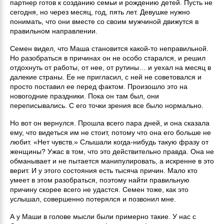
партнер готов к созданию семьи и рождению детей. Пусть не
сегодня, но через месяц, год, пять лет. Девушке нужно
понимать, что они вместе со своим мужчиной движутся в
правильном направлении.
Семен видел, что Маша становится какой-то неправильной.
Но разобраться в причинах он не особо старался, и решил
отдохнуть от работы, от нее, от рутины… и уехал на месяц в
далекие страны. Ее не пригласил, с ней не советовался и
просто поставил ее перед фактом. Произошло это на
новогодние праздники. Пока он там был, они
переписывались. С его точки зрения все было нормально.
Но вот он вернулся. Прошла всего пара дней, и она сказала
ему, что видеться им не стоит, потому что она его больше не
любит. «Нет чувств.» Слышали когда-нибудь такую фразу от
женщины? Ужас в том, что это действительно правда. Она не
обманывает и не пытается манипулировать, а искренне в это
верит. И у этого состояния есть тысяча причин. Мало кто
умеет в этом разобраться, поэтому найти правильную
причину скорее всего не удастся. Семен тоже, как это
услышал, совершенно потерялся и позвонил мне.
А у Маши в голове мысли были примерно такие. У нас с