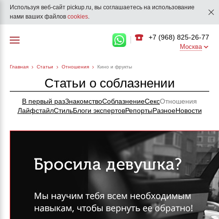
Используя веб-сайт pickup.ru, вы соглашаетесь на использование
нами ваших файлов
cookies
.
+7 (968) 825-26-77
Москва
Главная
Статьи
Отношения
Кино и фрукты
Статьи о соблазнении
В первый раз
Знакомство
Соблазнение
Секс
Отношения
Лайфстайл
Стиль
Блоги экспертов
Репорты
Разное
Новости