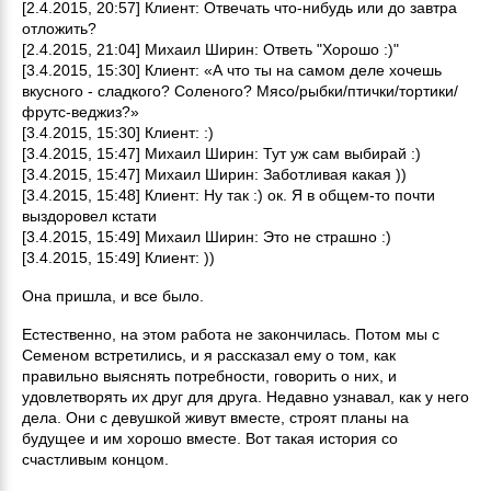
[2.4.2015, 20:57] Клиент: Отвечать что-нибудь или до завтра
отложить?
[2.4.2015, 21:04] Михаил Ширин: Ответь "Хорошо :)"
[3.4.2015, 15:30] Клиент: «А что ты на самом деле хочешь
вкусного - сладкого? Соленого? Мясо/рыбки/птички/тортики/
фрутс-веджиз?»
[3.4.2015, 15:30] Клиент: :)
[3.4.2015, 15:47] Михаил Ширин: Тут уж сам выбирай :)
[3.4.2015, 15:47] Михаил Ширин: Заботливая какая ))
[3.4.2015, 15:48] Клиент: Ну так :) ок. Я в общем-то почти
выздоровел кстати
[3.4.2015, 15:49] Михаил Ширин: Это не страшно :)
[3.4.2015, 15:49] Клиент: ))
Она пришла, и все было.
Естественно, на этом работа не закончилась. Потом мы с
Семеном встретились, и я рассказал ему о том, как
правильно выяснять потребности, говорить о них, и
удовлетворять их друг для друга. Недавно узнавал, как у него
дела. Они с девушкой живут вместе, строят планы на
будущее и им хорошо вместе. Вот такая история со
счастливым концом.