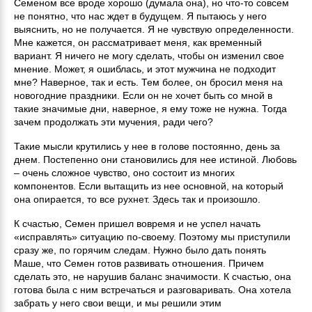
Семеном все вроде хорошо (думала она), но что-то совсем
не понятно, что нас ждет в будущем. Я пытаюсь у него
выяснить, но не получается. Я не чувствую определенности.
Мне кажется, он рассматривает меня, как временный
вариант. Я ничего не могу сделать, чтобы он изменил свое
мнение. Может, я ошиблась, и этот мужчина не подходит
мне? Наверное, так и есть. Тем более, он бросил меня на
новогодние праздники. Если он не хочет быть со мной в
такие значимые дни, наверное, я ему тоже не нужна. Тогда
зачем продолжать эти мучения, ради чего?
Такие мысли крутились у нее в голове постоянно, день за
днем. Постепенно они становились для нее истиной. Любовь
– очень сложное чувство, оно состоит из многих
компонентов. Если вытащить из нее основной, на который
она опирается, то все рухнет. Здесь так и произошло.
К счастью, Семен пришел вовремя и не успел начать
«исправлять» ситуацию по-своему. Поэтому мы приступили
сразу же, по горячим следам. Нужно было дать понять
Маше, что Семен готов развивать отношения. Причем
сделать это, не нарушив баланс значимости. К счастью, она
готова была с ним встречаться и разговаривать. Она хотела
забрать у него свои вещи, и мы решили этим