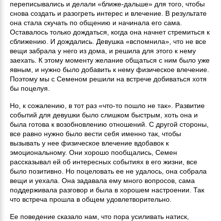
переписывались и делали «ближе-дальше» для того, чтобы
снова создать и разогреть интерес и влечение. В результате
она стала скучать по общению и начинала его сама.
Оставалось только дождаться, когда она начнет стремиться к
сближению. И дождались. Девушка «вспомнила», что не все
вещи забрала у него из дома, и решила для этого к нему
заехать. К этому моменту желание общаться с ним было уже
явным, и нужно было добавить к нему физическое влечение.
Поэтому мы с Семеном решили на встрече добиваться хотя
бы поцелуя.
Но, к сожалению, в тот раз «что-то пошло не так». Развитие
событий для девушки было слишком быстрым, хоть она и
была готова к возобновлению отношений. С другой стороны,
все равно нужно было вести себя именно так, чтобы
вызывать у нее физическое влечение вдобавок к
эмоциональному. Они хорошо пообщались, Семен
рассказывал ей об интересных событиях в его жизни, все
было позитивно. Но поцеловать ее не удалось, она собрала
вещи и уехала. Она задавала ему много вопросов, сама
поддерживала разговор и была в хорошем настроении. Так
что встреча прошла в общем удовлетворительно.
Ее поведение сказало нам, что пора усиливать натиск,