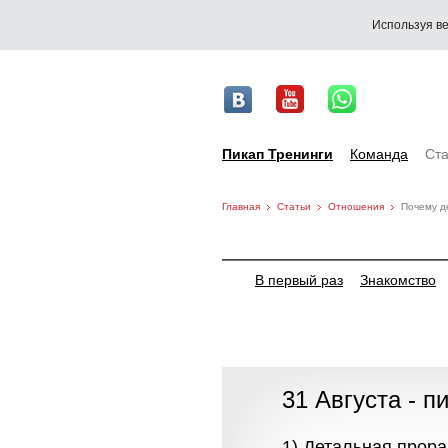
Используя ве
Пикап Тренинги
Команда
Ста
Главная
Статьи
Отношения
Почему д
В первый раз
Знакомство
31 Августа - п
1) Детальная прор