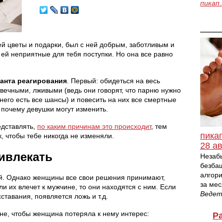
пикап
ей цветы и подарки, был с ней добрым, заботливым и
й неприятные для тебя поступки. Но она все равно
ианта реагирования
. Первый: обидеться на весь
овечными, лживыми (ведь они говорят, что парню нужно
него есть все шансы) и повесить на них все смертные
, почему девушки могут изменить.
едставлять,
по каким причинам это происходит
, тем
пика
к, чтобы тебе никогда не изменяли.
28 ав
ивлекать
Незаб
безба
алгори
ий. Однако женщины все свои решения принимают,
за мес
ли их влечет к мужчине, то они находятся с ним. Если
Веде
ставания, появляется ложь и т.д.
не, чтобы женщина потеряла к нему интерес:
Р