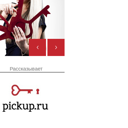
Августа
ние
Рассказывает