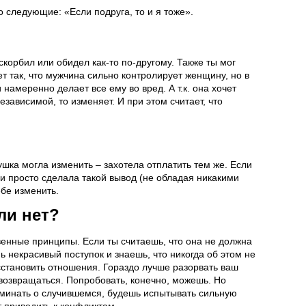
 следующие: «Если подруга, то и я тоже».
скорбил или обидел как-то по-другому. Также ты мог
т так, что мужчина сильно контролирует женщину, но в
 намеренно делает все ему во вред. А т.к. она хочет
езависимой, то изменяет. И при этом считает, что
ка могла изменить – захотела отплатить тем же. Если
ли просто сделала такой вывод (не обладая никакими
ебе изменить.
ли нет?
твенные принципы. Если ты считаешь, что она не должна
нь некрасивый поступок и знаешь, что никогда об этом не
сстановить отношения. Гораздо лучше разорвать ваш
 возвращаться. Попробовать, конечно, можешь. Но
оминать о случившемся, будешь испытывать сильную
ет приводить к конфликтам.