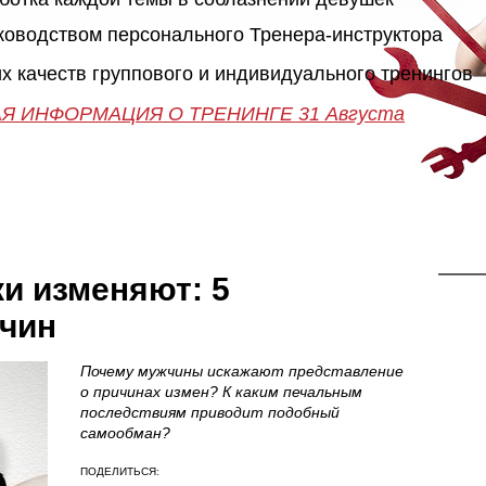
"Как познакомиться с девушкой"
25-26 Сентября
ПИКАП
уководством персонального Тренера-инструктора
х качеств группового и индивидуального тренингов
ПОДРОБНАЯ ИНФОРМАЦИЯ О ТРЕНИНГЕ 28-29-30 
50 часов практики
Незабываемое приключе
Я ИНФОРМАЦИЯ О ТРЕНИНГЕ 31 Августа
13 Октября в 20:00
Онлайн поддержка 24/7
Занятия до результата
>>>ЗАПИСАТЬСЯ НА КЛУБНЫЙ ПИКАП-
>>>ЗАПИСАТЬСЯ НА МАСТЕР-КЛАСС<<<
ТРЕНИНГ<<<
и изменяют: 5
чин
Почему мужчины искажают представление
о причинах измен? К каким печальным
последствиям приводит подобный
самообман?
ПОДЕЛИТЬСЯ: