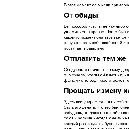
В этот момент ее мысли примерно
От обиды
Вы поссорились, ты ее как-либо о
ущемить ее в правах. Часто бывае
какой-то момент она взрывается и
почувствовать себя свободной и н
поступает правильно.
Отплатить тем же
Следующая причина, почему девуш
она узнала, что ты ей изменил, и
фактами), то ради мести может т
Прощать измену и
Здесь все упирается в твои собс
была это делать, что это был оче
забудешь, то даже не пытайся во
союз и больше никогда к нему не
каждый раз, когда ты будешь всп
боль. А это, в свою очередь, буд