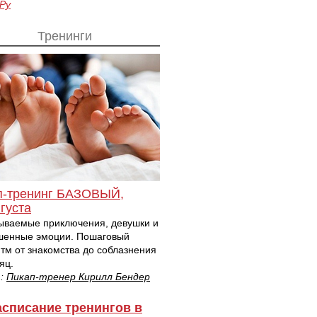
.Ру
Тренинги
п-тренинг БАЗОВЫЙ,
густа
ываемые приключения, девушки и
шенные эмоции. Пошаговый
тм от знакомства до соблазнения
яц.
т:
Пикап-тренер Кирилл Бендер
асписание тренингов в