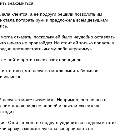
дить знакомиться.
ачала клеится, а ее подруги решили позволить им
е стала потирать руки и предложила всем девушкам
ись.
смогла отказать, поскольку ей было неудобно оставлять
что ничего не произойдет. Но стоит ей только попасть в
 трудно противостоять чьему-либо «прожиму».
 ее пойти против всех своих принципов.
 и тот факт, что девушка могла выпить большое
ии излишне.
й девушка может изменить. Например, она пошла с
 к ним подошли двое парней и начали «клеится».
сходит.
ия. Стоит только ее подруге уединиться с одним из этих
ини сразу возникает чувство соперничества и