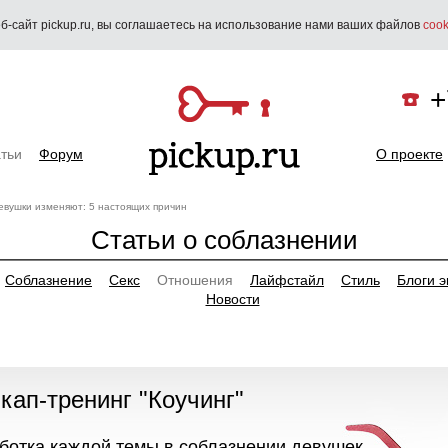
б-сайт pickup.ru, вы соглашаетесь на использование нами ваших файлов
cook
+
тьи
Форум
О проекте
евушки изменяют: 5 настоящих причин
Статьи о соблазнении
Соблазнение
Секс
Отношения
Лайфстайл
Стиль
Блоги э
Новости
икап-тренинг "Коучинг"
аботка каждой темы в соблазнении девушек