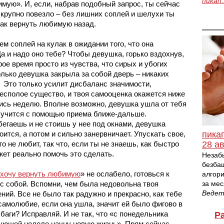
пикап
бимую
». И, если, набрав подобный запрос, ты сейчас 
 крупно повезло – без лишних соплей и шелухи ты 
как вернуть любимую назад.
м соплей на кулак в ожидании того, что она 
а и надо оно тебе? Чтобы девушка, горько вздохнув, 
ое время просто из чувства, что сирых и убогих 
олько девушка закрыла за собой дверь – никаких 
  Это только усилит дисбаланс значимости, 
бесполое существо, и твоя самооценка окажется ниже 
ись неделю. Вполне возможно, девушка ушла от тебя 
учится с помощью приема ближе-дальше. 
бегаешь и не стоишь у нее под окнами, девушка 
пика
ится, а потом и сильно занервничает. Упускать свое, 
28 ав
о не любит, так что, если ты не знаешь, 
как быстро 
жет реально помочь это сделать.
Незаб
безба
хочу вернуть любимую
» не ослабело, готовься к 
алгори
за мес
с собой. Вспомни, чем была недовольна твоя 
Веде
ий. Все не было так радужно и прекрасно, как тебе 
самолюбие, если она ушла, значит ей было фигово в 
аги? Исправляй. И не так, что «с понедельника 
Р
ующей неделе начну новую жизнь». Прям сейчас 