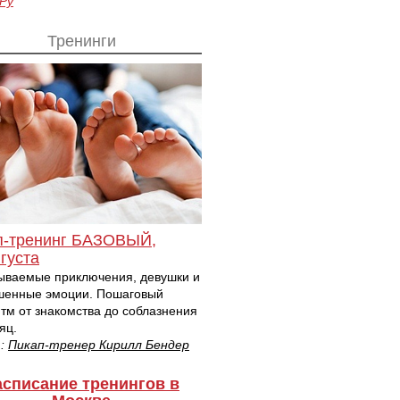
.Ру
Тренинги
п-тренинг БАЗОВЫЙ,
густа
ываемые приключения, девушки и
шенные эмоции. Пошаговый
тм от знакомства до соблазнения
яц.
т:
Пикап-тренер Кирилл Бендер
асписание тренингов в