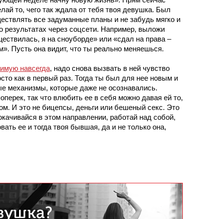
лай то, чего так ждала от тебя твоя девушка. Был 
ствлять все задуманные планы и не забудь мягко и 
 результатах через соцсети. Например, выложи 
ществилась, я на сноуборде» или «сдал на права – 
м». Пусть она видит, что ты реально меняешься.
имую навсегда
, 
надо снова вызвать в ней чувство 
сто как в первый раз. Тогда ты был для нее новым и 
е механизмы, которые даже не осознавались. 
оперек, так что влюбить ее в себя можно давая ей то, 
гом. И это не бицепсы, деньги или бешеный секс. Это 
окачивайся в этом направлении, работай над собой, 
ать ее и тогда твоя бывшая, да и не только она, 