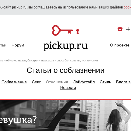
б-сайт pickup.ru, вы соглашаетесь на использование нами ваших файлов
cook
+
тьи
Форум
О проекте
ть любимую назад быстро и навсегда - способы, советы, психология
Статьи о соблазнении
Соблазнение
Секс
Отношения
Лайфстайл
Стиль
Блоги э
Новости