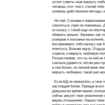
гуглит советы «
как вернуть лю
читаешь этот текст, считай тебе
узнаешь действенные методы,
 
1.
Не ной. Слезами и наматывание
сжалиться, горю не поможешь. Д
осталась с тобой еще на некотор
обижать грешно. Запомни, как т
уговоров и ползанья на коленях.
воспринимать тебя начнут, как 
плинтуса. Возьми паузу. Отдыш
сгоряча, и 
вернуть любимую 
пол
Почувствовав, что ты за ней не 
сначала удивится, потом расстро
а тем более, по личной вине никт
вернуть любимую, 
такой шаг мо
2.
Если БД не прокатило, а твое «
настоящей битве. Прежде всего 
девушка во время ваших отношен
сейчас рисует твое уязвленное 
ваших отношениях. Нашел свои б
пойду в спортзал» или «на след