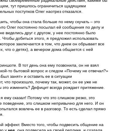
важны своевременные радикальные действия, какими бы
бщем, тут пришлось ограничиться щадящими
ельных поступков Олег наотрез отказался.
ить, чтобы она стала больше по нему скучать – это
 что Олег постоянно посылал ей сообщения по делу и
 не виделись друг с другом, у нее постоянно было
 Чтобы добиться этого, я предложил использовать
которое заключается в том, что днем он обрывает все
х, что о детях), а вечером дома общается с ней
иншоте. В тот день она ему позвонила, он не взял
какой-то бытовой вопрос и следом «Почему не отвечал?»
Был занят» и оставить ее в ситуации
, что произошло, почему так, может, он ее уже не
бы это изменить? Дефицит всегда рождает притяжение.
 я ему сказал! Потому что это слишком резко, это
 поведение, это слишком непривычно для него. И он
опытался вовлечь ее в разговор. То есть сделал прямо
я.
й эффект. Вместо того, чтобы подвесить общение на
во у
нее
, она подвесила на своей реплике, и создала