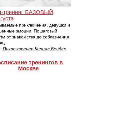
п-тренинг БАЗОВЫЙ,
густа
ываемые приключения, девушки и
шенные эмоции. Пошаговый
тм от знакомства до соблазнения
яц.
т:
Пикап-тренер Кирилл Бендер
асписание тренингов в
Москве