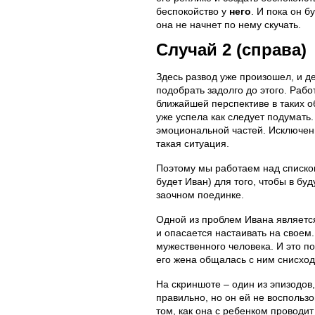
беспокойство у
него
. И пока он б
она не начнет по нему скучать.
Случай 2 (справа)
Здесь развод уже произошел, и д
подобрать задолго до этого. Работ
ближайшей перспективе в таких о
уже успела как следует подумать
эмоциональной частей. Исключен
такая ситуация.
Поэтому мы работаем над списком
будет Иван) для того, чтобы в бу
заочном поединке.
Одной из проблем Ивана является
и опасается настаивать на своем
мужественного человека. И это п
его жена общалась с ним снисход
На скриншоте – один из эпизодов
правильно, но он ей не воспольз
том, как она с ребенком проводит