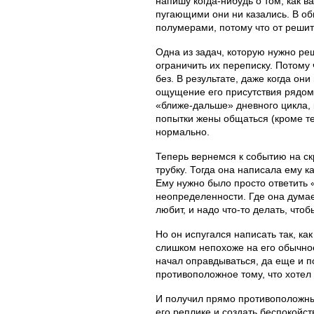
напишу когда-нибудь о том, как 
пугающими они ни казались. В о
полумерами, потому что от решит
Одна из задач, которую нужно реш
ограничить их переписку. Потому
без. В результате, даже когда они
ощущение его присутствия рядом.
«ближе-дальше» дневного цикла, 
попытки жены общаться (кроме те
нормально.
Теперь вернемся к событию на скр
трубку. Тогда она написала ему 
Ему нужно было просто ответить «
неопределенности. Где она думает
любит, и надо что-то делать, что
Но он испугался написать так, как
слишком непохоже на его обычное
начал оправдываться, да еще и п
противоположное тому, что хотел 
И получил прямо противоположны
его реплике и создать беспокойст