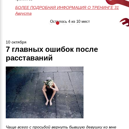
БОЛЕЕ ПОДРОБНАЯ ИНФОРМАЦИЯ О ТРЕНИНГЕ
50 часов практики
Незабываемое
>>>ЗАПИСАТЬСЯ НА МАСТЕР-
28-29-30 Августа
БОЛЕЕ ПОДРОБНАЯ ИНФОРМАЦИЯ О ТРЕНИНГЕ 31
Онлайн поддержка
приключение
КЛАСС<<<
Августа
24/7
Занятия до
результата
Осталось 4 из 10 мест
10 октября
7 главных ошибок после
расставаний
Чаще всего с просьбой вернуть бывшую девушку ко мне