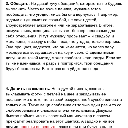
3. Обещать.
Не давай кучу обещаний, которые ты не будешь
выполнять. Часто на волне паники, мужчина готов
пообещать, что угодно, лишь бы она вернулась. Например,
годами он динамит со свадьбой, не хочет детей,
злоупотребляет алкоголем или не зарабатывает. В итоге,
помучавшись, женщина закрывает бесперспективные для
себя отношения. И тут мужчину прорывает – и свадьбу, и
миллионы, и звезду с неба – все, что угодно, только вернись.
Она прощает, надеется, что он изменится, но через пару
месяцев все возвращается на круги своя. С адекватными
девушками такой метод может сработать единожды. Если же
ты не изменишься, и разрыв повторится, твои обещания
будут бесполезны. В этот раз она уйдет навсегда.
4. Давить на жалость.
Не вздумай писать, звонить,
выкладывать фотки с петлей на шее и закидывать ее
посланиями о том, что в твоей разрушенной судьбе виновата
только она. Такие вещи срабатывают только один раз и то со
слабонервными и слишком впечатлительными. Девушка
быстро поймет, что ты злостный манипулятор и совсем
прекратит реагировать на этот шантаж. А заодно и на все
другие
попытки ее вернуть
, даже если они будут вполне