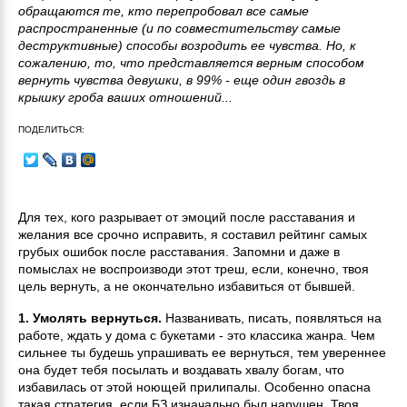
обращаются те, кто перепробовал все самые
распространенные (и по совместительству самые
деструктивные) способы возродить ее чувства. Но, к
сожалению, то, что представляется верным способом
вернуть чувства девушки, в 99% - еще один гвоздь в
крышку гроба ваших отношений...
ПОДЕЛИТЬСЯ:
Для тех, кого разрывает от эмоций после расставания и
желания все срочно исправить, я составил рейтинг самых
грубых ошибок после расставания. Запомни и даже в
помыслах не воспроизводи этот треш, если, конечно, твоя
цель вернуть, а не окончательно избавиться от бывшей.
1. Умолять вернуться.
Названивать, писать, появляться на
работе, ждать у дома с букетами - это классика жанра. Чем
сильнее ты будешь упрашивать ее вернуться, тем увереннее
она будет тебя посылать и воздавать хвалу богам, что
избавилась от этой ноющей прилипалы. Особенно опасна
такая стратегия, если БЗ изначально был нарушен. Твоя