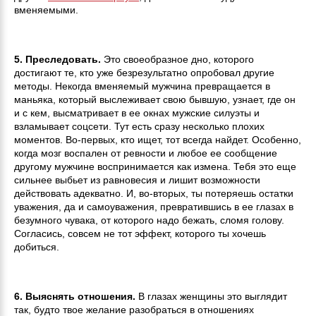
вменяемыми.
5. Преследовать.
Это своеобразное дно, которого
достигают те, кто уже безрезультатно опробовал другие
методы. Некогда вменяемый мужчина превращается в
маньяка, который выслеживает свою бывшую, узнает, где он
и с кем, высматривает в ее окнах мужские силуэты и
взламывает соцсети. Тут есть сразу несколько плохих
моментов. Во-первых, кто ищет, тот всегда найдет. Особенно,
когда мозг воспален от ревности и любое ее сообщение
другому мужчине воспринимается как измена. Тебя это еще
сильнее выбьет из равновесия и лишит возможности
действовать адекватно. И, во-вторых, ты потеряешь остатки
уважения, да и самоуважения, превратившись в ее глазах в
безумного чувака, от которого надо бежать, сломя голову.
Согласись, совсем не тот эффект, которого ты хочешь
добиться.
6. Выяснять отношения.
В глазах женщины это выглядит
так, будто твое желание разобраться в отношениях