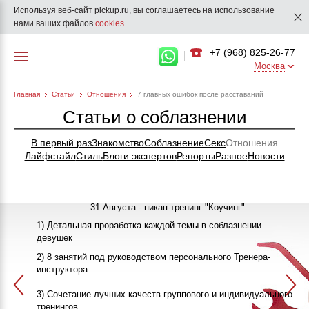
Используя веб-сайт pickup.ru, вы соглашаетесь на использование
нами ваших файлов
cookies
.
+7 (968) 825-26-77
Москва
Главная
Статьи
Отношения
7 главных ошибок после расставаний
Статьи о соблазнении
В первый раз
Знакомство
Соблазнение
Секс
Отношения
Лайфстайл
Стиль
Блоги экспертов
Репорты
Разное
Новости
31 Августа - пикап-тренинг "Коучинг"
1) Детальная проработка каждой темы в соблазнении
девушек
"Как познакомиться с девушкой"
25-26 Сентября
2) 8 занятий под руководством персонального Тренера-
инструктора
ПИКАП
13 Октября
3) Сочетание лучших качеств группового и индивидуального
>>>ЗАПИСАТЬСЯ НА КЛУБНЫЙ ПИКАП-ТРЕНИНГ<<<
в 20:00
тренингов