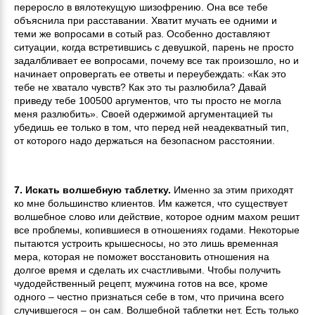
переросло в вялотекущую шизофрению. Она все тебе
объяснила при расставании. Хватит мучать ее одними и
теми же вопросами в сотый раз. Особенно доставляют
ситуации, когда встретившись с девушкой, парень не просто
задалбливает ее вопросами, почему все так произошло, но и
начинает опровергать ее ответы и переубеждать: «Как это
тебе не хватало чувств? Как это ты разлюбила? Давай
приведу тебе 100500 аргументов, что ты просто не могла
меня разлюбить». Своей одержимой аргументацией ты
убедишь ее только в том, что перед ней неадекватный тип,
от которого надо держаться на безопасном расстоянии.
7. Искать волшебную таблетку.
Именно за этим приходят
ко мне большинство клиентов. Им кажется, что существует
волшебное слово или действие, которое одним махом решит
все проблемы, копившиеся в отношениях годами. Некоторые
пытаются устроить крышесносы, но это лишь временная
мера, которая не поможет восстановить отношения на
долгое время и сделать их счастливыми. Чтобы получить
чудодейственный рецепт, мужчина готов на все, кроме
одного – честно признаться себе в том, что причина всего
случившегося – он сам. Волшебной таблетки нет. Есть только