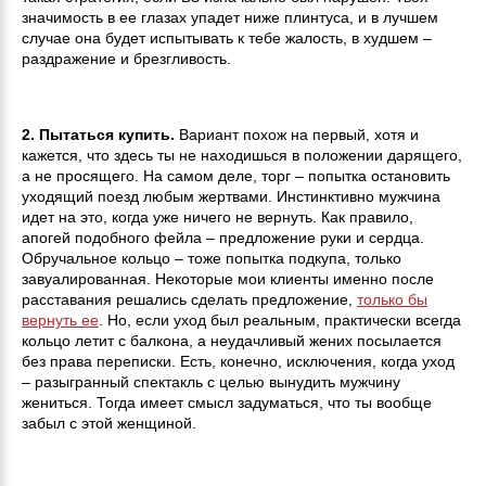
значимость в ее глазах упадет ниже плинтуса, и в лучшем
случае она будет испытывать к тебе жалость, в худшем –
раздражение и брезгливость.
2. Пытаться купить.
Вариант похож на первый, хотя и
кажется, что здесь ты не находишься в положении дарящего,
а не просящего. На самом деле, торг – попытка остановить
уходящий поезд любым жертвами. Инстинктивно мужчина
идет на это, когда уже ничего не вернуть. Как правило,
апогей подобного фейла – предложение руки и сердца.
Обручальное кольцо – тоже попытка подкупа, только
завуалированная. Некоторые мои клиенты именно после
расставания решались сделать предложение,
только бы
вернуть ее
. Но, если уход был реальным, практически всегда
кольцо летит с балкона, а неудачливый жених посылается
без права переписки. Есть, конечно, исключения, когда уход
– разыгранный спектакль с целью вынудить мужчину
жениться. Тогда имеет смысл задуматься, что ты вообще
забыл с этой женщиной.