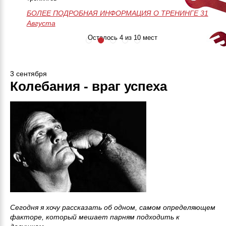
БОЛЕЕ ПОДРОБНАЯ ИНФОРМАЦИЯ О ТРЕНИНГЕ
50 часов практики
Незабываемое
>>>ЗАПИСАТЬСЯ НА МАСТЕР-
28-29-30 Августа
БОЛЕЕ ПОДРОБНАЯ ИНФОРМАЦИЯ О ТРЕНИНГЕ 31
Онлайн поддержка
приключение
КЛАСС<<<
Августа
24/7
Занятия до
результата
Осталось 4 из 10 мест
3 сентября
Колебания - враг успеха
Сегодня я хочу рассказать об одном, самом определяющем
факторе, который мешает парням подходить к