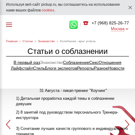
Используя веб-сайт pickup.ru, вы соглашаетесь на использование
нами ваших файлов
cookies
.
+7 (968) 825-26-77
Москва
Главная
Статьи
Знакомство
Колебания - враг успеха
Статьи о соблазнении
В первый раз
Знакомство
Соблазнение
Секс
Отношения
Лайфстайл
Стиль
Блоги экспертов
Репорты
Разное
Новости
31 Августа - пикап-тренинг "Коучинг"
1) Детальная проработка каждой темы в соблазнении
девушек
"Как познакомиться с девушкой"
25-26 Сентября
2) 8 занятий под руководством персонального Тренера-
инструктора
ПИКАП
13 Октября
3) Сочетание лучших качеств группового и индивидуального
>>>ЗАПИСАТЬСЯ НА КЛУБНЫЙ ПИКАП-ТРЕНИНГ<<<
в 20:00
тренингов