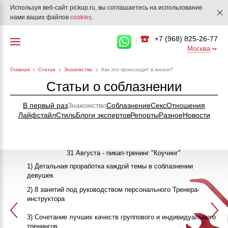
Используя веб-сайт pickup.ru, вы соглашаетесь на использование
нами ваших файлов
cookies
.
+7 (968) 825-26-77
Москва
Главная
Статьи
Знакомство
Как это происходит в жизни?
Статьи о соблазнении
В первый раз
Знакомство
Соблазнение
Секс
Отношения
Лайфстайл
Стиль
Блоги экспертов
Репорты
Разное
Новости
31 Августа - пикап-тренинг "Коучинг"
1) Детальная проработка каждой темы в соблазнении
девушек
"Как познакомиться с девушкой"
25-26 Сентября
2) 8 занятий под руководством персонального Тренера-
инструктора
ПИКАП
13 Октября
3) Сочетание лучших качеств группового и индивидуального
>>>ЗАПИСАТЬСЯ НА КЛУБНЫЙ ПИКАП-ТРЕНИНГ<<<
в 20:00
тренингов