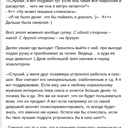
-«Слушай, я вот подумал тут. Если она такая вся пафосная и
раскрутая… чего же она в метро катается?»
- К++ «Ну может машина сломалась»
- «И не было денег ,что бы поймать и доехать :)» - К+++
Дальше была смирная :)
Вот этот момент вообще супер. С одной стороны –
наезд. С другой стороны – на другую.
Далее узнаю где выходит. Пришлось выйти с ней, при выходе
подаю ручку и приобнимаю за талию. Ведеца….а куда её
еще деваться :) Дале небольшой треп ниочем и перед
эскалатором.
-«Слушай, у меня друг позавчера устроился работать в секс-
шоп. Все считают его ненормальным, озабоченным и т.д. А я
вот поддерживаю. Если ему, как и любому нормальному
мужчине интересна тема секса и хочется больше денег, то
почему бы и да. Это же не значит ,что он будет пользоваться
всем ,что он продает. А вот если например он со своей
девушкой захочет поэксперементировать, то всегда будет
знать, что именно им нужно. Кстати как бы отнеслась, если
бы твоя лучшая подруга устроилась бы в секс-шоп?»
- Говорит что то о том, что в прицепе отнеслась нормально и