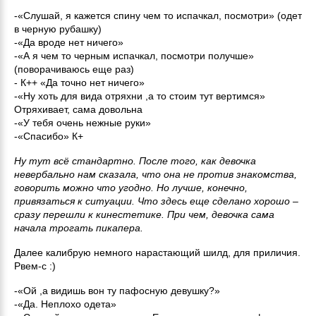
-«Слушай, я кажется спину чем то испачкал, посмотри» (одет
в черную рубашку)
-«Да вроде нет ничего»
-«А я чем то черным испачкал, посмотри получше»
(поворачиваюсь еще раз)
- К++ «Да точно нет ничего»
-«Ну хоть для вида отряхни ,а то стоим тут вертимся»
Отряхивает, сама довольна
-«У тебя очень нежные руки»
-«Спасибо» К+
Ну тут всё стандартно. После того, как девочка
невербально нам сказала, что она не против знакомства,
говорить можно что угодно. Но лучше, конечно,
привязаться к ситуации. Что здесь еще сделано хорошо –
сразу перешли к кинестетике. При чем, девочка сама
начала трогать пикапера.
Далее калибрую немного нарастающий шилд, для приличия.
Рвем-с :)
-«Ой ,а видишь вон ту пафосную девушку?»
-«Да. Неплохо одета»