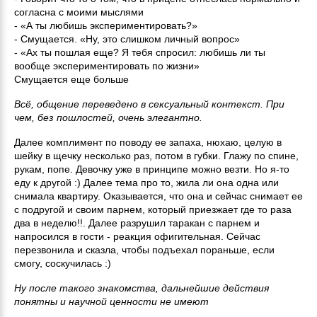
согласна с моими мыслями
- «А ты любишь экспериментировать?»
- Смущается. «Ну, это слишком личный вопрос»
- «Ах ты пошлая еще? Я тебя спросил: любишь ли ты
вообще экспериментировать по жизни»
Смущается еще больше
Всё, общение переведено в сексуальный контекст. При
чем, без пошлостей, очень элегантно.
Далее комплимент по поводу ее запаха, нюхаю, целую в
шейку в щечку несколько раз, потом в губки. Глажу по спине,
рукам, попе. Девочку уже в принципе можно везти. Но я-то
еду к другой :) Далее тема про то, жила ли она одна или
снимала квартиру. Оказывается, что она и сейчас снимает ее
с подругой и своим парнем, который приезжает где то раза
два в неделю!!. Далее разрушил таракан с парнем и
напросился в гости - реакция офигительная. Сейчас
перезвонила и сказла, чтобы подъехал пораньше, если
смогу, соскучилась :)
Ну после такого знакомства, дальнейшие действия
понятны и научной ценности не имеют