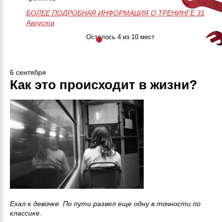
БОЛЕЕ ПОДРОБНАЯ ИНФОРМАЦИЯ О ТРЕНИНГЕ
50 часов практики
Незабываемое
>>>ЗАПИСАТЬСЯ НА МАСТЕР-
28-29-30 Августа
БОЛЕЕ ПОДРОБНАЯ ИНФОРМАЦИЯ О ТРЕНИНГЕ 31
Онлайн поддержка
приключение
КЛАСС<<<
Августа
24/7
Занятия до
результата
Осталось 4 из 10 мест
6 сентября
Как это происходит в жизни?
Ехал к девочке. По пути развел еще одну в точности по
классике.