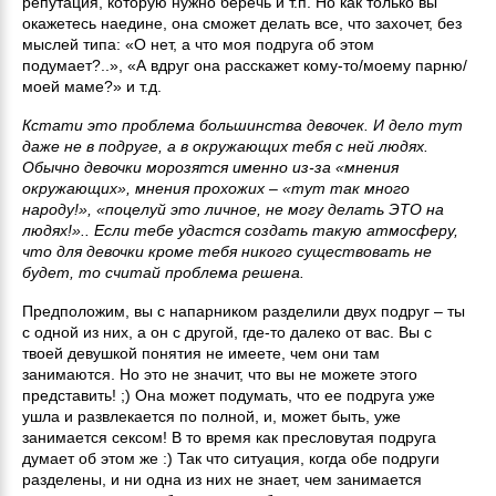
репутация, которую нужно беречь и т.п. Но как только вы
окажетесь наедине, она сможет делать все, что захочет, без
мыслей типа: «О нет, а что моя подруга об этом
подумает?..», «А вдруг она расскажет кому-то/моему парню/
моей маме?» и т.д.
Кстати это проблема большинства девочек. И дело тут
даже не в подруге, а в окружающих тебя с ней людях.
Обычно девочки морозятся именно из-за «мнения
окружающих», мнения прохожих – «тут так много
народу!», «поцелуй это личное, не могу делать ЭТО на
людях!».. Если тебе удастся создать такую атмосферу,
что для девочки кроме тебя никого существовать не
будет, то считай проблема решена.
Предположим, вы с напарником разделили двух подруг – ты
с одной из них, а он с другой, где-то далеко от вас. Вы с
твоей девушкой понятия не имеете, чем они там
занимаются. Но это не значит, что вы не можете этого
представить! ;) Она может подумать, что ее подруга уже
ушла и развлекается по полной, и, может быть, уже
занимается сексом! В то время как пресловутая подруга
думает об этом же :) Так что ситуация, когда обе подруги
разделены, и ни одна из них не знает, чем занимается