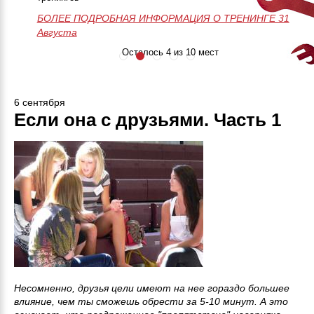
БОЛЕЕ ПОДРОБНАЯ ИНФОРМАЦИЯ О ТРЕНИНГЕ
50 часов практики
Незабываемое
>>>ЗАПИСАТЬСЯ НА МАСТЕР-
28-29-30 Августа
БОЛЕЕ ПОДРОБНАЯ ИНФОРМАЦИЯ О ТРЕНИНГЕ 31
Онлайн поддержка
приключение
КЛАСС<<<
Августа
24/7
Занятия до
результата
Осталось 4 из 10 мест
6 сентября
Если она с друзьями. Часть 1
Несомненно, друзья цели имеют на нее гораздо большее
влияние, чем ты сможешь обрести за 5-10 минут. А это