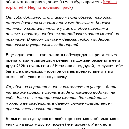
обаять этого парня!», хе-хе :) (Не забудь прочесть
Neghits
explained
и
Neghits expansion pack
)
От себя добавлю, что такие мысли обычно приходят
только достаточно симпатичным девочкам. Конечно
понятия о симпатичности у нас с тобой наверняка
разные, поэтому придется попробовать этот метод на
практике. В любом случае – девочки любят лидеров,
активных и уверенных в себе парней.
Еще одна вещь – как только ты обезвредишь препятствие/
препятствия и займешься целью, ты должен разделить ее и
друзей! Это очень важно! Если она с подругой, то лучше тебе
быть с напарником, чтобы он отвлек препятствие и этим
помог тебе увести свою девочку.
Да, один из вариантов при знакомстве на улице – дать
напарнику принять огонь, в виде страшной подруги, на
себя. Если ты с напарником имеешь большой опыт –
можно и не разделять, в данном случае «разделение»
практически ничего не даст.
Большинство девушек не любят целоваться и обниматься с
кем-то на виду у других людей (или друзей). У них есть