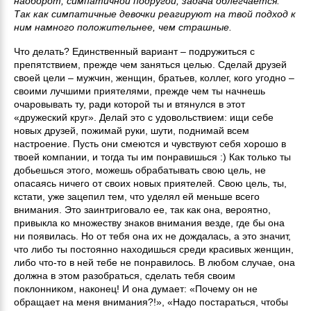
наоборот, симпатичной подругой, задача облегчается.
Так как симпатичные девочки реагируют на твой подход к
ним намного положительнее, чем страшные.
Что делать? Единственный вариант – подружиться с
препятствием, прежде чем заняться целью. Сделай друзей
своей цели – мужчин, женщин, братьев, коллег, кого угодно –
своими лучшими приятелями, прежде чем ты начнешь
очаровывать ту, ради которой ты и втянулся в этот
«дружеский круг». Делай это с удовольствием: ищи себе
новых друзей, пожимай руки, шути, поднимай всем
настроение. Пусть они смеются и чувствуют себя хорошо в
твоей компании, и тогда ты им понравишься :) Как только ты
добьешься этого, можешь обрабатывать свою цель, не
опасаясь ничего от своих новых приятелей. Свою цель, ты,
кстати, уже зацепил тем, что уделял ей меньше всего
внимания. Это заинтриговало ее, так как она, вероятно,
привыкла ко множеству знаков внимания везде, где бы она
ни появилась. Но от тебя она их не дождалась, а это значит,
что либо ты постоянно находишься среди красивых женщин,
либо что-то в ней тебе не понравилось. В любом случае, она
должна в этом разобраться, сделать тебя своим
поклонником, наконец! И она думает: «Почему он не
обращает на меня внимания?!», «Надо постараться, чтобы