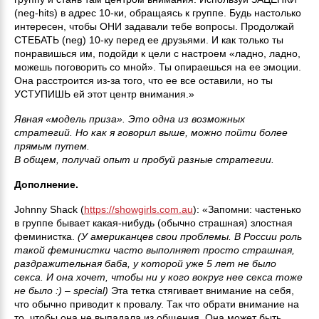
(neg-hits) в адрес 10-ки, обращаясь к группе. Будь настолько
интересен, чтобы ОНИ задавали тебе вопросы. Продолжай
СТЕБАТЬ (neg) 10-ку перед ее друзьями. И как только ты
понравишься им, подойди к цели с настроем «ладно, ладно,
можешь поговорить со мной». Ты опираешься на ее эмоции.
Она расстроится из-за того, что ее все оставили, но ты
УСТУПИШЬ ей этот центр внимания.»
Явная «модель приза». Это одна из возможных
стратегий. Но как я говорил выше, можно пойти более
прямым путем.
В общем, получай опыт и пробуй разные стратегии.
Дополнение.
Johnny Shack (
https://showgirls.com.au
): «Запомни: частенько
в группе бывает какая-нибудь (обычно страшная) злостная
феминистка.
(У американцев свои проблемы. В России роль
такой феминистки часто выполняет просто страшная,
раздражительная баба, у которой уже 5 лет не было
секса. И она хочет, чтобы ни у кого вокруг нее секса тоже
не было :) – special)
Эта тетка стягивает внимание на себя,
что обычно приводит к провалу. Так что обрати внимание на
то, чтобы она не выпадала из общения. Она может быть