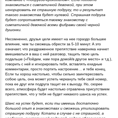
знакомиться с симпатичной девочкой, при этом
игнорировать ее страшную подругу, то и результат
такого знакомства будет нулевой. Страшная подруга
будет сопротивляться твоему знакомству с
симпатичной девочкой всеми фибрами своей черной
душонки.
Несомненно, друзья цели имеют на нее гораздо большее
влияние, чем ты сможешь обрести за 5-10 минут. А это
означает, что раздраженное препятствие наверняка начнет
вмешиваться в ваш с ней разговор, тащить твою цель
подальше («Пойдем, нам пора домой/в другое место» и т.д.),
говорить с ней и игнорировать тебя, вставлять ехидные
комментарии, просто портить настроение… и тебе конец.
Если ты хорош настолько, чтобы сильно заинтересовать
собою цель, она может успеть черкануть тебе свой номер,
пока ее друг или подруга тащит ее к выходу. Но, скорее
всего, атмосфера будет настолько отравлена присутствием
препятствия, что у тебя не будет никакого шанса на успех.
Шанс на успех будет, если ты имеешь достаточно
большой опыт в знакомствах и сможешь утилизировать
страшную подругу. Кстати в случае с не страшной, а