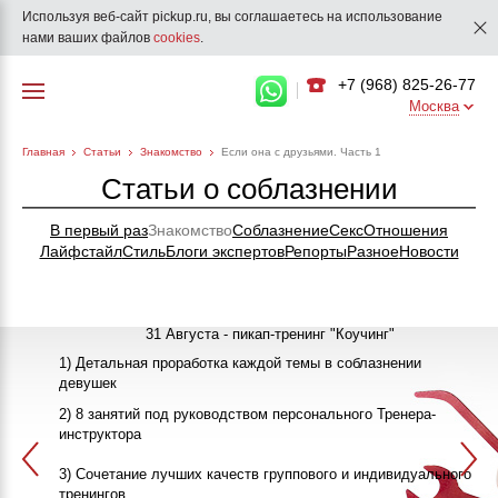
Используя веб-сайт pickup.ru, вы соглашаетесь на использование
нами ваших файлов
cookies
.
+7 (968) 825-26-77
Москва
Главная
Статьи
Знакомство
Если она с друзьями. Часть 1
Статьи о соблазнении
В первый раз
Знакомство
Соблазнение
Секс
Отношения
Лайфстайл
Стиль
Блоги экспертов
Репорты
Разное
Новости
31 Августа - пикап-тренинг "Коучинг"
1) Детальная проработка каждой темы в соблазнении
девушек
"Как познакомиться с девушкой"
25-26 Сентября
2) 8 занятий под руководством персонального Тренера-
инструктора
ПИКАП
13 Октября
3) Сочетание лучших качеств группового и индивидуального
>>>ЗАПИСАТЬСЯ НА КЛУБНЫЙ ПИКАП-ТРЕНИНГ<<<
в 20:00
тренингов