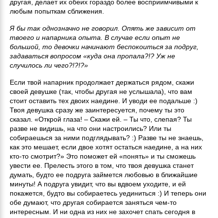
другая, делает их обеих гораздо более восприимчивыми к
любым попыткам сближения.
Я бы так однозначно не говорил. Опять же зависит от
твоего и напарника опыта. В случае если опыт не
большой, то девочки начинают беспокоиться за подруг,
задаваться вопросом «куда она пропала?!? Уж не
случилось ли чего?!?!?»
Если твой напарник продолжает держаться рядом, скажи
своей девушке (так, чтобы другая не услышала), что вам
стоит оставить тех двоих наедине. И уводи ее подальше :)
Твоя девушка сразу же заинтересуется, почему ты это
сказал. «Открой глаза! – Скажи ей. – Ты что, слепая? Ты
разве не видишь, на что они настроились? Или ты
собираешься за ними подглядывать? :) Разве ты не знаешь,
как это мешает, если двое хотят остаться наедине, а на них
кто-то смотрит?» Это поможет ей «понять» и ты сможешь
увести ее. Прелесть этого в том, что твоя девушка станет
думать, будто ее подруга займется любовью в ближайшие
минуты! А подруга увидит, что вы вдвоем уходите, и ей
покажется, будто вы собираетесь уединиться :) И теперь они
обе думают, что другая собирается заняться чем-то
интересным. И ни одна из них не захочет спать сегодня в