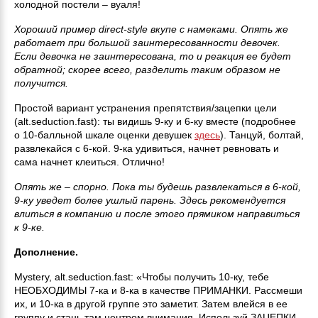
холодной постели – вуаля!
Хороший пример direct-style вкупе с намеками. Опять же
работает при большой заинтересованности девочек.
Если девочка не заинтересована, то и реакция ее будет
обратной; скорее всего, разделить таким образом не
получится.
Простой вариант устранения препятствия/зацепки цели
(alt.seduction.fast): ты видишь 9-ку и 6-ку вместе (подробнее
о 10-балльной шкале оценки девушек
здесь
). Танцуй, болтай,
развлекайся с 6-кой. 9-ка удивиться, начнет ревновать и
сама начнет клеиться. Отлично!
Опять же – спорно. Пока ты будешь развлекаться в 6-кой,
9-ку уведет более ушлый парень. Здесь рекомендуется
влиться в компанию и после этого прямиком направиться
к 9-ке.
Дополнение.
Mystery, alt.seduction.fast: «Чтобы получить 10-ку, тебе
НЕОБХОДИМЫ 7-ка и 8-ка в качестве ПРИМАНКИ. Рассмеши
их, и 10-ка в другой группе это заметит. Затем влейся в ее
группу и стань там центром внимания. Используй ЗАЦЕПКИ