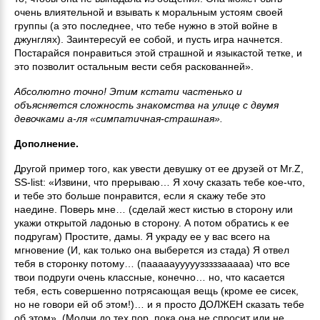
очень влиятельной и взывать к моральным устоям своей
группы (а это последнее, что тебе нужно в этой войне в
джунглях). Заинтересуй ее собой, и пусть игра начнется.
Постарайся понравиться этой страшной и языкастой тетке, и
это позволит остальным вести себя раскованней».
Абсолютно точно! Этим кстати частенько и
объясняется сложность знакомства на улице с двумя
девочками а-ля «симпатичная-страшная».
Дополнение.
Другой пример того, как увести девушку от ее друзей от Mr.Z,
SS-list: «Извини, что прерываю… Я хочу сказать тебе кое-что,
и тебе это больше понравится, если я скажу тебе это
наедине. Поверь мне… (сделай жест кистью в сторону или
укажи открытой ладонью в сторону. А потом обратись к ее
подругам) Простите, дамы. Я украду ее у вас всего на
мгновение (И, как только она выберется из стада) Я отвел
тебя в сторонку потому… (паааааууууузззззааааа) что все
твои подруги очень классные, конечно… но, что касается
тебя, есть совершенно потрясающая вещь (кроме ее сисек,
но не говори ей об этом!)… и я просто ДОЛЖЕН сказать тебе
об этом». (Молчи до тех пор, пока она не спросит или не