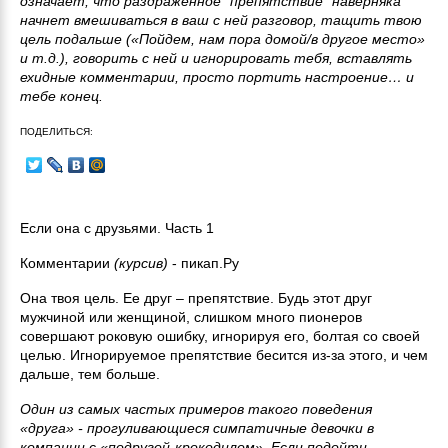
означает, что раздраженное "препятствие" наверняка
начнет вмешиваться в ваш с ней разговор, тащить твою
цель подальше («Пойдем, нам пора домой/в другое место»
и т.д.), говорить с ней и игнорировать тебя, вставлять
ехидные комментарии, просто портить настроение… и
тебе конец.
ПОДЕЛИТЬСЯ:
Если она с друзьями. Часть 1
Комментарии
(курсив)
- пикап.Ру
Она твоя цель. Ее друг – препятствие. Будь этот друг
мужчиной или женщиной, слишком много пионеров
совершают роковую ошибку, игнорируя его, болтая со своей
целью. Игнорируемое препятствие бесится из-за этого, и чем
дальше, тем больше.
Один из самых частых примеров такого поведения
«друга» - прогуливающиеся симпатичные девочки в
компании с «подругой-крокодилом». Если подойти