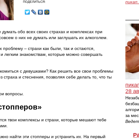
ПОДЕЛИТЬСЯ:
пикап
 думать обо всех своих страхах и комплексах при
совсем о них не думать или заглушать их алкоголем.
 проблему – страхи как были, так и остаются,
и легким знакомствам, которые можно совершать
акомиться с девушками? Как решить все свои проблемы
з страха и стеснения, позволяя себе делать то, что ты
пика
28 ав
вои вопросы.
Незаб
безба
«стопперов»
алгори
за мес
ся твои комплексы и страхи, которые мешают тебе
Веде
ами.
Р
жно найти эти стопперы и устранить их. На первый