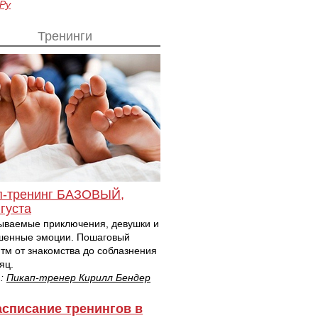
.Ру
Тренинги
п-тренинг БАЗОВЫЙ,
густа
ываемые приключения, девушки и
шенные эмоции. Пошаговый
тм от знакомства до соблазнения
яц.
т:
Пикап-тренер Кирилл Бендер
асписание тренингов в