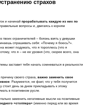
устранению страхов
ток и начинай
прорабатывать каждую из них по
 правильные вопросы и, двигаясь к корням
з твоих ограничителей – боязнь взять у девушки
чинаешь спрашивать себя: «Почему я боюсь?».
на может подумать, что я тороплюсь (что я
тому, что я – не ее уровня (что, скорее всего, она
емы заставит тебя начать сомневаться в реальности
 причину своего страха,
важно заменить свое
тивное
. Разумеется, не факт, что у тебя получится
у стоит день за днем прикладывать к этому
умать в позитивном русле.
тально заменить негативные мысли на позитивные
редного «стоппера»
(именно перед или во время