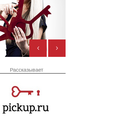
Августа
ние
Рассказывает