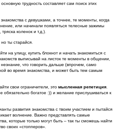
о основную трудность составляет сам поиск этих
 знакомства с девушками, а точнее, те моменты, когда
лнение, или начинали появляться телесные зажимы
 тряска коленок и т.д.).
, но ты старайся.
йти на улицу, купить блокнот и начать знакомиться с
накомств выписывай на листок те моменты в общении,
 незнание, что говорить дальше (впрочем, само
шкой во время знакомства, и может быть тем самым
йти свои ограничители, это
мысленная репетиция
.
е обязательно богатое :)) и желание прислушиваться к
ианты развития знакомства с твоим участием и пытайся
зникает волнение. Важно представлять самые
ва, которые только могут быть – так ты сможешь найти
тво своих «стопперов».