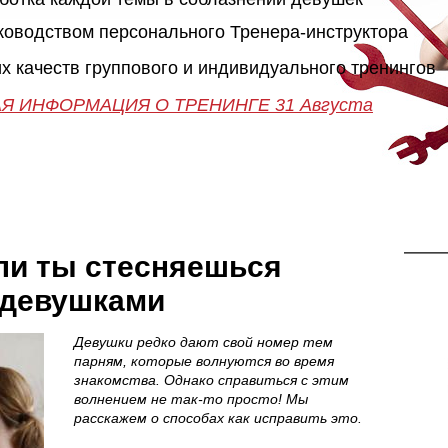
"Как познакомиться с девушкой"
25-26 Сентября
ПИКАП
уководством персонального Тренера-инструктора
х качеств группового и индивидуального тренингов
ПОДРОБНАЯ ИНФОРМАЦИЯ О ТРЕНИНГЕ 28-29-30 
50 часов практики
Незабываемое приключе
Я ИНФОРМАЦИЯ О ТРЕНИНГЕ 31 Августа
13 Октября в 20:00
Онлайн поддержка 24/7
Занятия до результата
>>>ЗАПИСАТЬСЯ НА КЛУБНЫЙ ПИКАП-
>>>ЗАПИСАТЬСЯ НА МАСТЕР-КЛАСС<<<
ТРЕНИНГ<<<
сли ты стесняешься
 девушками
Девушки редко дают свой номер тем
парням, которые волнуются во время
знакомства. Однако справиться с этим
волнением не так-то просто! Мы
расскажем о способах как исправить это.