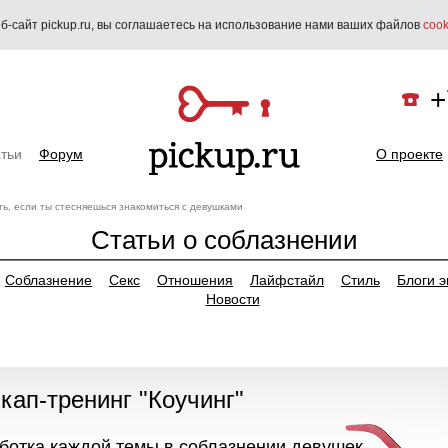
б-сайт pickup.ru, вы соглашаетесь на использование нами ваших файлов
cook
+
тьи
Форум
О проекте
ть, если ты стесняешься знакомиться с девушками
Статьи о соблазнении
Соблазнение
Секс
Отношения
Лайфстайл
Стиль
Блоги э
Новости
икап-тренинг "Коучинг"
аботка каждой темы в соблазнении девушек