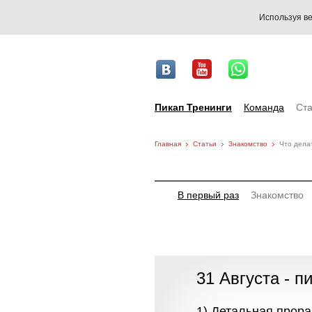
Используя ве
Пикап Тренинги
Команда
Ста
Главная
Статьи
Знакомство
Что дела
В первый раз
Знакомство
31 Августа - п
1) Детальная прор