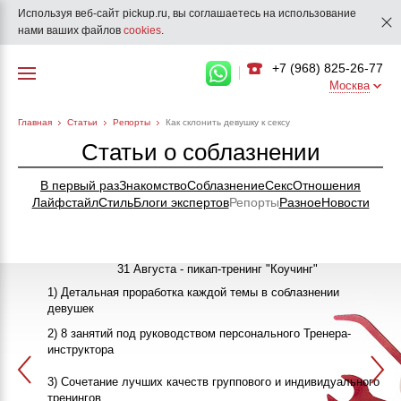
Используя веб-сайт pickup.ru, вы соглашаетесь на использование
нами ваших файлов
cookies
.
+7 (968) 825-26-77
Москва
Главная
Статьи
Репорты
Как склонить девушку к сексу
Статьи о соблазнении
В первый раз
Знакомство
Соблазнение
Секс
Отношения
Лайфстайл
Стиль
Блоги экспертов
Репорты
Разное
Новости
31 Августа - пикап-тренинг "Коучинг"
1) Детальная проработка каждой темы в соблазнении
девушек
"Как познакомиться с девушкой"
25-26 Сентября
2) 8 занятий под руководством персонального Тренера-
инструктора
ПИКАП
13 Октября
3) Сочетание лучших качеств группового и индивидуального
>>>ЗАПИСАТЬСЯ НА КЛУБНЫЙ ПИКАП-ТРЕНИНГ<<<
в 20:00
тренингов