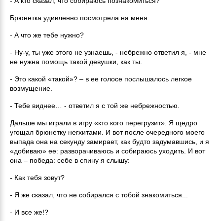
- А кто сказал, что собираюсь познакомиться?
Брюнетка удивленно посмотрела на меня:
- А что же тебе нужно?
- Ну-у, ты уже этого не узнаешь, - небрежно ответил я, - мне
не нужна помощь такой девушки, как ты.
- Это какой «такой»? – в ее голосе послышалось легкое
возмущение.
- Тебе виднее… - ответил я с той же небрежностью.
Дальше мы играли в игру «кто кого перегрузит». Я щедро
угощал брюнетку негхитами. И вот после очередного моего
выпада она на секунду замирает, как будто задумавшись, и я
«добиваю» ее: разворачиваюсь и собираюсь уходить. И вот
она – победа: себе в спину я слышу:
- Как тебя зовут?
- Я же сказал, что не собирался с тобой знакомиться...
- И все же!?