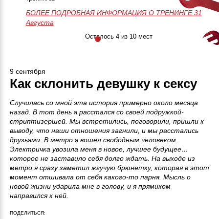
БОЛЕЕ ПОДРОБНАЯ ИНФОРМАЦИЯ О ТРЕНИНГЕ
50 часов практики
Незабываемое
>>>ЗАПИСАТЬСЯ НА МАСТЕР-
28-29-30 Августа
БОЛЕЕ ПОДРОБНАЯ ИНФОРМАЦИЯ О ТРЕНИНГЕ 31
Онлайн поддержка
приключение
КЛАСС<<<
Августа
24/7
Занятия до
результата
Осталось 4 из 10 мест
9 сентября
Как склонить девушку к сексу
Случилась со мной эта история примерно около месяца
назад. В тот день я расстался со своей подружкой-
стриптизершей. Мы встретились, поговорили, пришли к
выводу, что наши отношения загнили, и мы расстались
друзьями. В метро я вошел свободным человеком.
Электричка увозила меня в новое, лучшее будущее…
которое не заставило себя долго ждать. На выходе из
метро я сразу заметил жгучую брюнетку, которая в этот
момент отшивала от себя какого-то парня. Мысль о
новой жизни ударила мне в голову, и я прямиком
направился к ней.
ПОДЕЛИТЬСЯ: