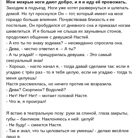
Мои мокрые ноги дают добро, и я и иду её провожать.
Заходим в подъезд. Ноги уже хотят развернуться и шлепать
домой. Но тут проснулся Он – тот, который имеет на мозг
гораздо больше влияния. Почувствовав близость к ее
постельке, Он пробудился от дневного сна и приказал ногам не
шевелиться. И я больше не слыша их заунывных стонов,
продолжил общение с девушкой Настей.
- А кто ты по знаку зодиака? – неожиданно спросила она.
- Дева, - честно ответил я. – А ты?
- А ты угадай! – прищурилась девушка. - Это самый
сексуальный знак!
- Хорошо, - нагло начал я, - тогда давай сделаем так: если я
угадаю с трёх раз - то я тебя целую, если не угадаю - тогда ты
меня целуешь!
Настя рассмеялась, но ничего против не возразила.
- Дева? Скорпион? Водолей?
- Нет! Нет! Нет! – мотает головой Настя.
- Что ж, я проиграл!
Я встаю в театральную позу: руки за спиной, глаза закрыты,
губы – бантиком. Наклоняюсь к ней: целуй!
- Не буду! – смеется Настя.
- Так и знал, что ты целоваться не умеешь! - делаю весёлое
лицо я.