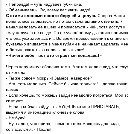
- Неправда! – чуть надувает губки она.
- Обманываешь! Эх, всему вас учить надо!
С этими словами просто беру её и целую.
Сперва Настя
попыталась вырваться, но потом стала активно отвечать. Я
начал целовать ее в шею и прикасаться к ней, хотя доступ к
телу получаю не везде. По ее учащённому дыханию понимаю,
что она уже завелась и... Во время прикосновений к спине она
буквально впивается в меня губами и начинает царапать меня
и больно хватать за волосы на затылке!
«Ничего себе - вот это страстная попалась!»
Через пару минут сбавляю темп. А затем делаю вид, что ежусь
от холода.
- Ты же совсем мокрый! Замёрз, наверное?
- Ага, есть маленько. Сейчас бы чаю горячего! – делаю тонкий
намек.
- Если хочешь, то можешь зайди ненадолго погреться. Мои все
спят уже.
- Если я сейчас зайду - ты БУДЕШЬ ко мне ПРИСТАВАТЬ, -
выделил я интонацией ключевые слова.
- Не буду!
- Ну, ладно, уговорила, - немного поломавшись для вида,
согласился я. - Пошли!