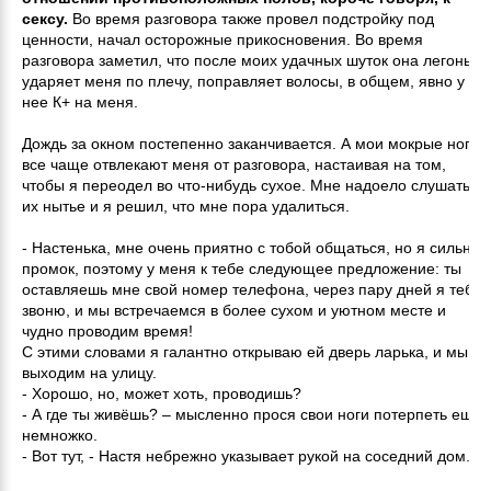
сексу.
Во время разговора также провел подстройку под
ценности, начал осторожные прикосновения. Во время
разговора заметил, что после моих удачных шуток она легонько
ударяет меня по плечу, поправляет волосы, в общем, явно у
нее К+ на меня.
Дождь за окном постепенно заканчивается. А мои мокрые ноги
все чаще отвлекают меня от разговора, настаивая на том,
чтобы я переодел во что-нибудь сухое. Мне надоело слушать
их нытье и я решил, что мне пора удалиться.
- Настенька, мне очень приятно с тобой общаться, но я сильно
промок, поэтому у меня к тебе следующее предложение: ты
оставляешь мне свой номер телефона, через пару дней я тебе
звоню, и мы встречаемся в более сухом и уютном месте и
чудно проводим время!
С этими словами я галантно открываю ей дверь ларька, и мы
выходим на улицу.
- Хорошо, но, может хоть, проводишь?
- А где ты живёшь? – мысленно прося свои ноги потерпеть еще
немножко.
- Вот тут, - Настя небрежно указывает рукой на соседний дом.