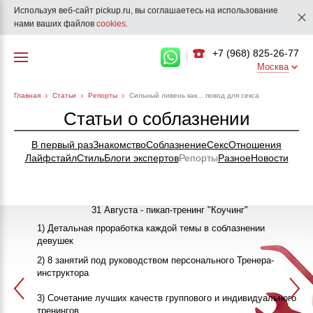
Используя веб-сайт pickup.ru, вы соглашаетесь на использование
нами ваших файлов
cookies
.
+7 (968) 825-26-77
Москва
Главная
Статьи
Репорты
Сильный ливень как... повод для секса
Статьи о соблазнении
В первый раз
Знакомство
Соблазнение
Секс
Отношения
Лайфстайл
Стиль
Блоги экспертов
Репорты
Разное
Новости
31 Августа - пикап-тренинг "Коучинг"
1) Детальная проработка каждой темы в соблазнении
девушек
"Как познакомиться с девушкой"
25-26 Сентября
2) 8 занятий под руководством персонального Тренера-
инструктора
ПИКАП
13 Октября
3) Сочетание лучших качеств группового и индивидуального
>>>ЗАПИСАТЬСЯ НА КЛУБНЫЙ ПИКАП-ТРЕНИНГ<<<
в 20:00
тренингов