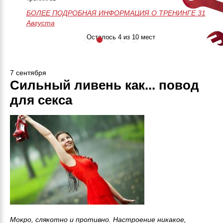
БОЛЕЕ ПОДРОБНАЯ ИНФОРМАЦИЯ О ТРЕНИНГЕ
50 часов практики
Незабываемое
>>>ЗАПИСАТЬСЯ НА МАСТЕР-
28-29-30 Августа
БОЛЕЕ ПОДРОБНАЯ ИНФОРМАЦИЯ О ТРЕНИНГЕ 31
Онлайн поддержка
приключение
КЛАСС<<<
Августа
24/7
Занятия до
результата
Осталось 4 из 10 мест
7 сентября
Сильный ливень как... повод
для секса
Мокро, слякотно и противно. Настроение никакое,