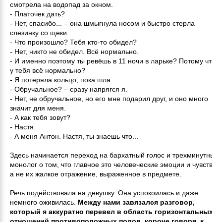
смотрела на водопад за окном.
- Платочек дать?
- Нет, спасибо... – она шмыгнула носом и быстро стерла
слезинку со щеки.
- Что произошло? Тебя кто-то обидел?
- Нет, никто не обидел. Всё нормально.
- И именно поэтому ты ревёшь в 11 ночи в ларьке? Потому что
у тебя всё нормально?
- Я потеряла кольцо, пока шла.
- Обручальное? – сразу напрягся я.
- Нет, не обручальное, но его мне подарил друг, и оно много
значит для меня.
- А как тебя зовут?
- Настя.
- А меня Антон. Настя, ты знаешь что...
Здесь начинается переход на бархатный голос и трехминутный
монолог о том, что главное это человеческие эмоции и чувства,
а не их жалкое отражение, выраженное в предмете.
Речь подействовала на девушку. Она успокоилась и даже
немного оживилась.
Между нами завязался разговор,
который я аккуратно перевел в область горизонтальных
отношений противоположных полов, короче говоря, к