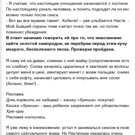
- Я считаю, что настоящие отношения начинаются с постели.
По-настоящему узнать человека, и понять подходит ли он мне
можно только после секса.
- Вот вы все мужики такие!...Кобели! – уже улыбается Настя. –
Мой бывший парень тоже считал точно так же, но потом
поменял убеждения.
В ответ начинаю говорить ей про то, что невозможно
найти золотой самородок, не перебрав перед этим кучу
мокрого, бесполезного песка. Проверка пройдена.
Я сажу её на диван, снимаю с неё майку (сопротивление есть,
но слабое). Снова начались царапанья и хватания за волосы,
целует меня в шею, имитирует минет с моим пальцем. снимаю
с себя кофту, начинает целовать и покусывать мне соски
(больно, блин!)...
Реклама.
Дочь кормить не забывай – кашку «Хрюша» покупай.
Кашка «Хрюша» - ваш ребенок захрюкает от удовольствия.
Хрю-хрю.
Реклама кончилась.
Я уже лежу в изнеможении: устал я заниматься сексом в позе
самого сексуального знака. Но Настенька оказалась очень