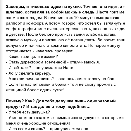
Заходим, и тихонько идем на кухню. Точнее, она идет, а я
шлепаю, оставляя за собой мокрые следы.
Настя поит меня
чаем с шоколадом. В течение этих 10 минут я выстраиваю
раппорт и комфорт. А потом говорю, что хотел бы взглянуть на
ее фотографии: мне очень интересно знать, как она выглядела
в детстве. После беглого пролистывания альбома встаю,
включаю музыку и приглашаю её потанцевать. Во время танца
целую ее и начинаю открыто кинестетить. Но через минуту
отстраняется - начались проверки:
- Какие твои цели в жизни?
- Стать директором вселенной! - отшучиваюсь я.
- И всё-таки? – не унимается Настя.
- Хочу сделать карьеру.
- А как же личная жизнь? – она наклоняет голову на бок.
- Если ты насчёт семьи и брака - то я не смогу прожить с
женщиной более одних суток!
Почему? Как? Для тебя девушка лишь одноразовый
продукт? И так далее и тому подобное…
- У тебя есть девушка?
- У меня много знакомых, симпатичных девушек, с которыми у
меня очень хорошие отношения!
- И со всеми спишь? – прищуривается она.