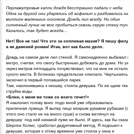
Перламутровые капли дождя бесстрашно падали с неба.
Одна за другой они ударялись об асфальт и разбивались на
миллион маленьких осколков. Дождь лил всюду. Ни один
солнечный лучик не мог пробиться сквозь серую стену туч.
Казалось, так будет всегда…
Нет! Все не так! Что это за сопливая мазня? Я пишу филд,
а не дамский роман! Итак, вот как было дело.
Дождь на самом деле лил стеной. Я самонадеянно выбежал из
метро, считая, что смогу быстренько добежать до дома. Но уже
через метров пятнадцать почувствовал, что на мне не осталось
сухого места. В ботинках предательски хлюпало. Чертыхаясь, я
заскочил в первый попавшийся ларек.
Там, наклонившись к окошку, стояла девушка. По ее щеке текла
струйка воды.
«Блин, с меня же тоже со всего течет!»
Я наклонил голову вниз: подо мной уже образовалась
приличная лужица. Я вытер лицо мокрым рукавом рубашки (от
этого оно стало не на много суше) и снова взглянул на
девушку: под ней никакой лужи не было. И здесь, как бы сказал
Шерлок Холмс, сработал дедуктивный метод. Я подошел к
девушке, которая к этому времени уже стояла у окна и