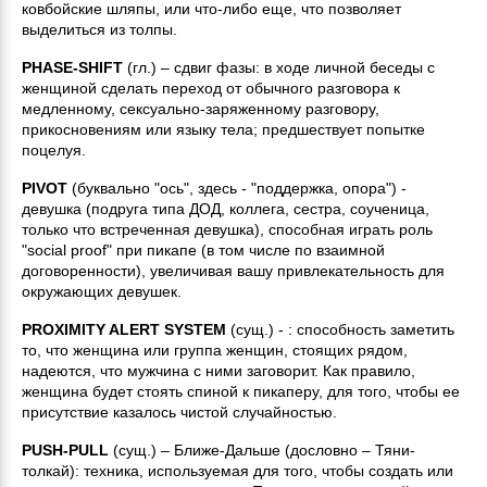
ковбойские шляпы, или что-либо еще, что позволяет
выделиться из толпы.
PHASE-SHIFT
(гл.) – сдвиг фазы: в ходе личной беседы с
женщиной сделать переход от обычного разговора к
медленному, сексуально-заряженному разговору,
прикосновениям или языку тела; предшествует попытке
поцелуя.
PIVOT
(буквально "ось", здесь - "поддержка, опора") -
девушка (подруга типа ДОД, коллега, сестра, соученица,
только что встреченная девушка), способная играть роль
"social proof" при пикапе (в том числе по взаимной
договоренности), увеличивая вашу привлекательность для
окружающих девушек.
PROXIMITY ALERT SYSTEM
(сущ.) - : способность заметить
то, что женщина или группа женщин, стоящих рядом,
надеются, что мужчина с ними заговорит. Как правило,
женщина будет стоять спиной к пикаперу, для того, чтобы ее
присутствие казалось чистой случайностью.
PUSH-PULL
(сущ.) – Ближе-Дальше (дословно – Тяни-
толкай): техника, используемая для того, чтобы создать или