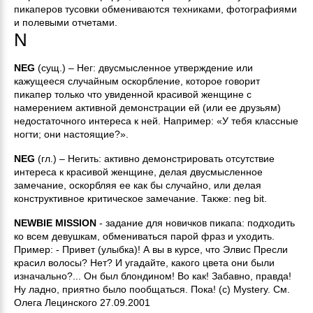
пикаперов тусовки обмениваются техниками, фотографиями
и полевыми отчетами.
N
NEG
(сущ.) – Нег: двусмысленное утверждение или
кажущееся случайным оскорбление, которое говорит
пикапер только что увиденной красивой женщине с
намерением активной демонстрации ей (или ее друзьям)
недостаточного интереса к ней. Например: «У тебя классные
ногти; они настоящие?».
NEG
(гл.) – Негить: активно демонстрировать отсутствие
интереса к красивой женщине, делая двусмысленное
замечание, оскорбляя ее как бы случайно, или делая
конструктивное критическое замечание. Также: neg bit.
NEWBIE MISSION
- задание для новичков пикапа: подходить
ко всем девушкам, обмениваться парой фраз и уходить.
Пример: - Привет (улыбка)! А вы в курсе, что Элвис Пресли
красил волосы? Hет? И угадайте, какого цвета они были
изначально?... Он был блондином! Во как! Забавно, правда!
Hу ладно, приятно было пообщаться. Пока! (с) Mystery. См.
Олега Лецинского 27.09.2001