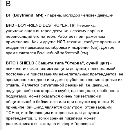
B
BF (Boyfriend, МЧ)
- парень, молодой человек девушки.
BFD -
BOYFRIEND DESTROYER. HЛП-техника,
уничтожающая интерес девушки к своему парню и
переносящий его на тебя. Работает при грамотном
применении. Как и другие НЛП-техники, требует практики и
владения навыками калибровки и якорения (см). Долгое
время считался Волшебной таблеткой (см).
BITCH SHIELD ( Защита типа "Стерва", сучий щит)
-
психологическая тактика защиты девушки, подвергаемой
постоянным приставаниям нежелательных претендентов, ее
чрезмерно холодное или даже грубое поведение с целью их
отшить. Является ситуативной реакцией, т.е. девушка,
ведущая себя как стерва в клубе, на танцполе, особенно с
подругами, может оказаться очень приветливой и
общительной в библиотеке или при покупке картошки. В
принципе, бичшилд является фильтром, отсеивающим
ТФНов, и отбирающим интересных для девушки
претендентов. С точки зрения пикапера может
рассматриваться как одна из форм "проверки".