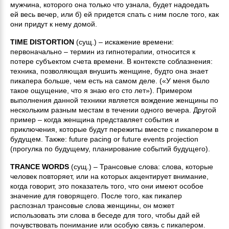
мужчина, которого она только что узнала, будет надоедать
ей весь вечер, или б) ей придется спать с ним после того, как
они придут к нему домой.
TIME DISTORTION
(сущ.) – искажение времени:
первоначально – термин из гипнотерапии, относится к
потере субъектом счета времени. В контексте соблазнения:
техника, позволяющая внушить женщине, будто она знает
пикапера больше, чем есть на самом деле. («У меня было
такое ощущение, что я знаю его сто лет»). Примером
выполнения данной техники является вождение женщины по
нескольким разным местам в течении одного вечера. Другой
пример – когда женщина представляет события и
приключения, которые будут пережиты вместе с пикапером в
будущем. Также: future pacing or future events projection
(прогулка по будущему, планирование событий будущего).
TRANCE WORDS
(сущ.) – Трансовые слова: слова, которые
человек повторяет, или на которых акцентирует внимание,
когда говорит, это показатель того, что они имеют особое
значение для говорящего. После того, как пикапер
распознал трансовые слова женщины, он может
использовать эти слова в беседе для того, чтобы дай ей
почувствовать понимание или особую связь с пикапером.