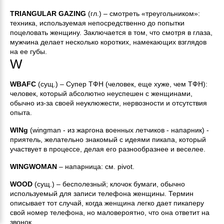
TRIANGULAR GAZING
(гл.) – смотреть «треугольником»:
техника, используемая непосредственно до попытки
поцеловать женщину. Заключается в том, что смотря в глаза,
мужчина делает несколько коротких, намекающих взглядов
на ее губы.
W
WBAFC
(сущ.) – Супер ТФН (человек, еще хуже, чем ТФН):
человек, который абсолютно неуспешен с женщинами,
обычно из-за своей неуклюжести, нервозности и отсутствия
опыта.
WINg
(wingman - из жаргона военных летчиков - напарник) -
приятель, желательно знакомый с идеями пикапа, который
участвует в процессе, делая его разнообразнее и веселее.
WINGWOMAN
– напарница: см. pivot.
WOOD
(сущ.) – бесполезный; клочок бумаги, обычно
используемый для записи телефона женщины. Термин
описывает тот случай, когда женщина легко дает пикаперу
свой номер телефона, но маловероятно, что она ответит на
звонок.