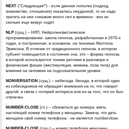
NEXT
("Следующая!") - если данная попытка (подход,
знакомство, отношения) оказалась неудачной, то не надо
тратить на нее слишком много сил и времени - вон их
сколько еще вокруг ходит.
NLP
(сущ.) – НЛП, Нейролингвистическое
программирование: школа гипноза, разработанная в 1970-х
годах, и построенная, в основном, на техниках Милтона
Эриксона. В отличие от традиционного гипноза, в котором
субъект помещается в состояние сна, это – форма гипноза,
в которой используются тонкие реплики в разговоре и
физические фишки (жестикуляция, мимика, поза тела) для
влияния на человека на подсознательном уровне.
NONVERSATION
(сущ.) – небеседа: беседа, в которой один
из собеседников не обращает внимания на то, что говорит
другой, в связи с потерей интереса или из-за того, что он был
отвлечен.
NUMBER-CLOSE
(гл.) – сблизиться до номера: взять
настоящий номер телефона у женщины. Замечу, что дать
женщине свой номер телефона - не является numberclose.
NUMBER-CLOSE
(сущ.) – номер телефона женщины,