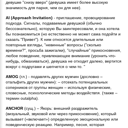
девушке "снизу вверх" (девушка имеет более высокую
значимость для парня, чем он для нее).
AI
(Approach Invitation)
- приглашение, провоцирование
подхода. Сигналы, подаваемые девушкой (обычно
бессознательно), которую Вы заинтересовали, и она хотела
бы познакомиться (но естественно не может сама подойти и
сказать "Привет"). К ним относятся длительные или
повторные взгляды, "невинные" вопросы ("сколько
времени?", просьба зажигалки), "случайные" прикосновения,
любое поведение, привлекающее внимание (уронить что-
нибудь, обмахиваться), девушка не отходит далеко, вертится
вокруг с подругами и шепчется о чем-то. "
AMOG
(гл.) - подавлять других мужчин (дословно –
отальфить других мужчин): – отсекать потенциальных
соперников от группы женщин – используя физические,
словесные, психологические методы воздействпя. (также –
термин outalpha).
ANCHOR
(сущ.) – Якорь: внешний раздражитель
(визуальный, звуковой или через прикосновение), который
вызывает («включает») определенную эмоциональную или
поведенческую реакцию. Например, песня, которая