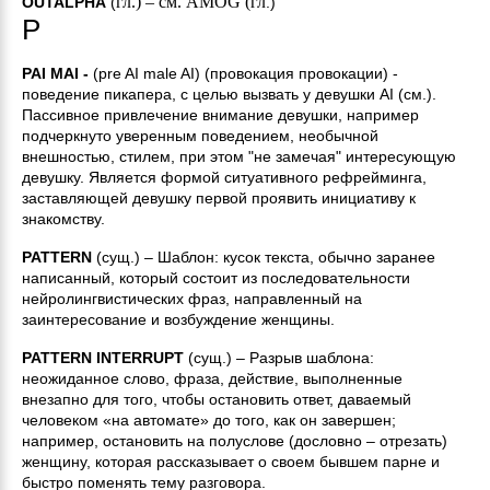
гл
.) –
см
. AMOG (
гл
OUTALPHA
(
.)
P
PAI MAI -
(pre AI male AI) (провокация провокации) -
поведение пикапера, с целью вызвать у девушки AI (см.).
Пассивное привлечение внимание девушки, например
подчеркнуто уверенным поведением, необычной
внешностью, стилем, при этом "не замечая" интересующую
девушку. Является формой ситуативного рефрейминга,
заставляющей девушку первой проявить инициативу к
знакомству.
PATTERN
(сущ.) – Шаблон: кусок текста, обычно заранее
написанный, который состоит из последовательности
нейролингвистических фраз, направленный на
заинтересование и возбуждение женщины.
PATTERN INTERRUPT
(сущ.) – Разрыв шаблона:
неожиданное слово, фраза, действие, выполненные
внезапно для того, чтобы остановить ответ, даваемый
человеком «на автомате» до того, как он завершен;
например, остановить на полуслове (дословно – отрезать)
женщину, которая рассказывает о своем бывшем парне и
быстро поменять тему разговора.