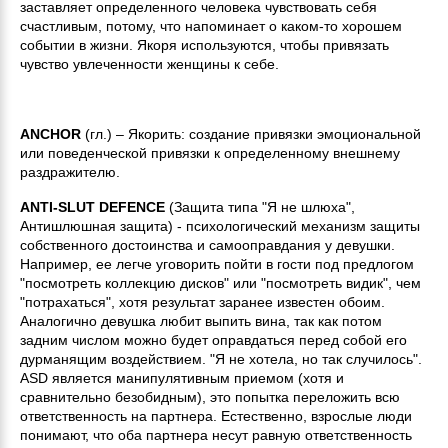
заставляет определенного человека чувствовать себя
счастливым, потому, что напоминает о каком-то хорошем
событии в жизни. Якоря используются, чтобы привязать
чувство увлеченности женщины к себе.
ANCHOR
(гл.) – Якорить: создание привязки эмоциональной
или поведенческой привязки к определенному внешнему
раздражителю.
ANTI-SLUT DEFENCE
(Защита типа "Я не шлюха",
Антишлюшная защита) - психологический механизм защиты
собственного достоинства и самооправдания у девушки.
Например, ее легче уговорить пойти в гости под предлогом
"посмотреть коллекцию дисков" или "посмотреть видик", чем
"потрахаться", хотя результат заранее известен обоим.
Аналогично девушка любит выпить вина, так как потом
задним числом можно будет оправдаться перед собой его
дурманящим воздействием. "Я не хотела, но так случилось".
ASD является манипулятивным приемом (хотя и
сравнительно безобидным), это попытка переложить всю
ответственность на партнера. Естественно, взрослые люди
понимают, что оба партнера несут равную ответственность