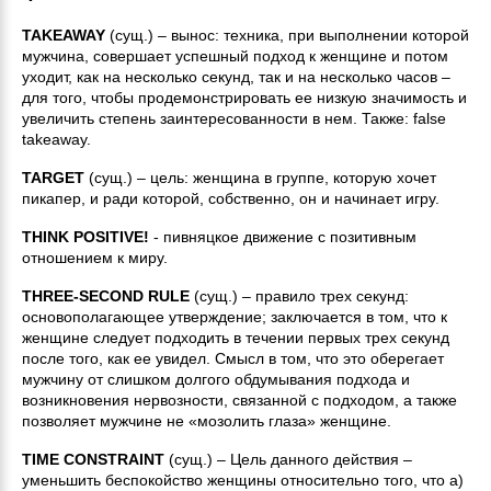
TAKEAWAY
(сущ.) – вынос: техника, при выполнении которой
мужчина, совершает успешный подход к женщине и потом
уходит, как на несколько секунд, так и на несколько часов –
для того, чтобы продемонстрировать ее низкую значимость и
увеличить степень заинтересованности в нем. Также: false
takeaway.
TARGET
(сущ.) – цель: женщина в группе, которую хочет
пикапер, и ради которой, собственно, он и начинает игру.
THINK POSITIVE!
- пивняцкое движение с позитивным
отношением к миру.
THREE-SECOND RULE
(сущ.) – правило трех секунд:
основополагающее утверждение; заключается в том, что к
женщине следует подходить в течении первых трех секунд
после того, как ее увидел. Смысл в том, что это оберегает
мужчину от слишком долгого обдумывания подхода и
возникновения нервозности, связанной с подходом, а также
позволяет мужчине не «мозолить глаза» женщине.
TIME CONSTRAINT
(сущ.) – Цель данного действия –
уменьшить беспокойство женщины относительно того, что а)