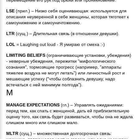
перемещение его рук под брюки или проникновение.
LSE
(прил.) – Низко себя оценивающая: используется для
описания неуверенной в себе женщины, которая тяготеет к
самоунижению и самоуничтожению.
LTR
(сущ.) – Длительная связь (в отношении девушки).
LOL
= Laughing out loud - Я умираю от смеха :-)
LIMITING BELIEFS
(ограничивающие установки, убеждения)
- неверные убеждения, пережитки "мифологического
сознания", тормозящие прогресс (например, "аппараты
тяжелее воздуха не могут летать") или личностный рост и
мешающие успеху ("чтобы соблазнить девушку, надо
встечаться с ней минимум полгода").
M
MANAGE EXPECTATIONS
(гл.) – Управлять ожиданиями:
перед тем, как спать с женщиной, дать ей приблизительную
оценку того, как связь будет развиваться, чтобы она не ждала
слишком много или слишком мало.
MLTR
(сущ.) – множественная долгосрочная связь: