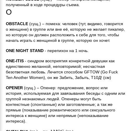
полученный в ходе процедуры съема.
O
OBSTACLE
(сущ.) – помеха: человек (тут, видимо, говорится
о женщине) в группе или вне её, которую не желает пикапер,
но которую он должен расположить к себе для того, чтобы
начать играть с женщиной в группе, которую он хочет.
ONE NIGHT STAND
- перепихон на 1 ночь.
ONE-ITIS
- синдром восприятия конкретной девушки как
единственно желанной, неповторимой; несчастная
безответная любовь. Лечится способом GFTOW (Go Fuck
Ten Another Women), он же Забить, Забыть, Т10Д! (см)
OPENER
(сущ.) – Опенер: предложение, вопрос или
история, используемая для завязывания беседы с одним или
группой незнакомых людей. Опенеры могут быть
контекстные (спонтанные) или заготовленные; а так же
прямые (показывание романтического или сексуального
интереса к женщине) или непрямые (непоказывание
интереса).