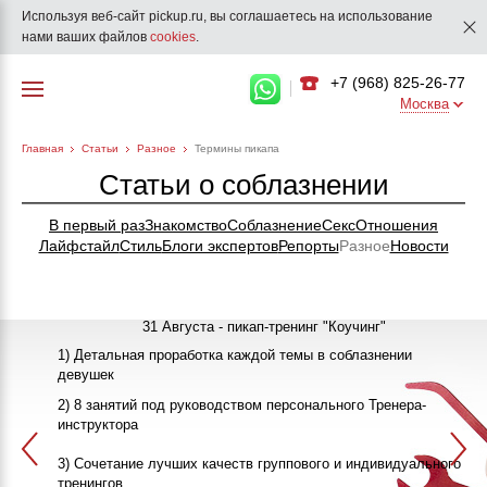
Используя веб-сайт pickup.ru, вы соглашаетесь на использование
нами ваших файлов
cookies
.
+7 (968) 825-26-77
Москва
Главная
Статьи
Разное
Термины пикапа
Статьи о соблазнении
В первый раз
Знакомство
Соблазнение
Секс
Отношения
Лайфстайл
Стиль
Блоги экспертов
Репорты
Разное
Новости
31 Августа - пикап-тренинг "Коучинг"
1) Детальная проработка каждой темы в соблазнении
девушек
"Как познакомиться с девушкой"
25-26 Сентября
2) 8 занятий под руководством персонального Тренера-
инструктора
ПИКАП
13 Октября
3) Сочетание лучших качеств группового и индивидуального
>>>ЗАПИСАТЬСЯ НА КЛУБНЫЙ ПИКАП-ТРЕНИНГ<<<
в 20:00
тренингов