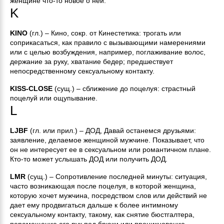
женщине что-то новое о ней.
K
KINO
(гл.) – Кино, сокр. от Кинестетика: трогать или
соприкасаться, как правило с вызывающими намерениями
или с целью возбуждения, например, поглаживание волос,
держание за руку, хватание бедер; предшествует
непосредственному сексуальному контакту.
KISS-CLOSE
(сущ.) – сближение до поцелуя: страстный
поцелуй или ощупывание.
L
LJBF
(гл. или прил.) – ДОД, Давай останемся друзьями:
заявление, делаемое женщиной мужчине. Показывает, что
он не интересует ее в сексуальном или романтичном плане.
Кто-то может услышать ДОД или получить ДОД.
LMR
(сущ.) – Сопротивление последней минуты: ситуация,
часто возникающая после поцелуя, в которой женщина,
которую хочет мужчина, посредством слов или действий не
дает ему продвигаться дальше к более интимному
сексуальному контакту, такому, как снятие бюстгалтера,