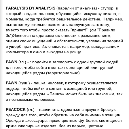
PARALYSIS BY ANALYSIS
(паралич от анализа) - ступор, в
который впадает человек, обучающийся искусству пикапа, в
моменты, когда требуется решительное действие. Например,
пытается мучительно вспомнить наилучшую заготовку,
вместо того чтобы просто сказать "привет!". (см "Правило
3с")Является следствием склонности к размышлениям,
оценки своих ощущений и обстоятельств, увлечения теорией
в ущерб практике. Излечивается, например, выкидыванием
компьютера в окно и выходом на улицу.
PAWN
(гл.) - : подойти и заговорить с одной группой людей,
для того, чтобы войти в контакт с женщиной или группой,
находящейся рядом (территориально).
PAWN
(сущ.) - пешка: человек, к которому осуществляется
подход, чтобы войти в контакт с женщиной или группой,
находящейся рядом. «Пешка» может быть как знакомым, так
и незнакомым человеком.
PEACOCK
(гл.) – павлинить: одеваться в яркую и броскую
одежду для того, чтобы обратить на себя внимание женщин.
Одежда и аксессуары: яркие цветные футболки, светящиеся
яркие ювелирные изделия, боа из перьев, цветные