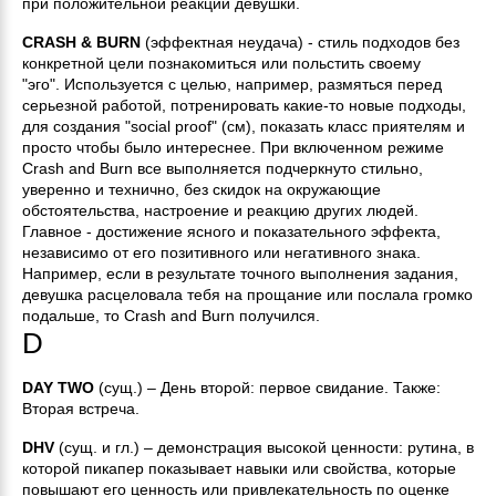
при положительной реакции девушки.
CRASH & BURN
(эффектная неудача) - стиль подходов без
конкретной цели познакомиться или польстить своему
"эго". Используется с целью, например, размяться перед
серьезной работой, потренировать какие-то новые подходы,
для создания "social proof" (см), показать класс приятелям и
просто чтобы было интереснее. При включенном режиме
Crash and Burn все выполняется подчеркнуто стильно,
уверенно и технично, без скидок на окружающие
обстоятельства, настроение и реакцию других людей.
Главное - достижение ясного и показательного эффекта,
независимо от его позитивного или негативного знака.
Например, если в результате точного выполнения задания,
девушка расцеловала тебя на прощание или послала громко
подальше, то Crash and Burn получился.
D
DAY TWO
(сущ.) – День второй: первое свидание. Также:
Вторая встреча.
DHV
(сущ. и гл.) – демонстрация высокой ценности: рутина, в
которой пикапер показывает навыки или свойства, которые
повышают его ценность или привлекательность по оценке