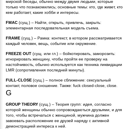
мирской беседы, обычно между двумя людьми, которые
только что познакомились; основные темы: кто, где живет, кто
кем работает, какие хобби и интересы.
FMAC
(сущ.) – Найти, открыть, привлечь, закрыть:
элементарная последовательная модель съема.
FRAME
(сущ.) – Рамка: контекст, в котором рассматривается
каждый человек, вещь, событие или окружение.
FREEZE OUT
(сущ. или гл.) – бойкотировать, заморозить:
игнорировать женщину, чтобы пройти ее проверку на
настойчивость, обычно используется как техника ликвидации
LMR (сопротивления последней минуты).
FULL-CLOSE
(сущ.) – полное сближение: сексуальный
контакт, половое сношение. Также: fuck closed-close, close.
G
GROUP THEORY
(сущ.) – Теория групп: идея, согласно
которой женщины обычно сопровождаються друзьями, и для
того, чтобы встречаться с женщиной, мужчина должен
завоевать расположение ее друзей наряду с активной
демонстрацией интереса к ней.