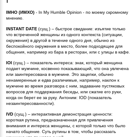
I
IMHO (ИМХО)
- In My Humble Opinion - по моему скромному
мнению.
INSTANT DATE
(сущ.) – быстрое свидание: изъятие только
что встреченной женщины из одного контекста (ситуации,
окружения) в другой в течение одного дня, обычно из
беспокойного окружения в место, более подходящее для
общения, например из бара в ресторан, или с улицы в кафе.
IOI
(сущ.) – показатель интереса: знак, который женщина
подает мужчине, косвенно показывающий, что она увлечена
или заинтересована в мужчине. Это зацепки, обычно
ненамеренные и едва различимые, например, наклон к
мужчине во время разговора с ним, задавание пустяковых
вопросов для поддержания беседы, или сжатие его руки,
когда он берет ее за руку. Антоним: IOD (показатель
незаинтересованности).
IVD
(сущ.) – интерактивная демонстрация ценности:
короткая рутина, предназначенная для привлечения
внимания и интереса женщины, с которой только что было
начато общение. Суть рутины в том, чтобы рассказать