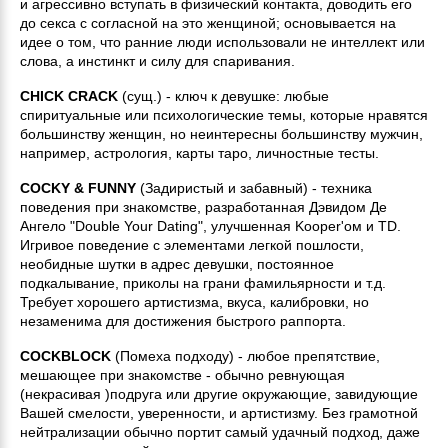
и агрессивно вступать в физический контакта, доводить его
до секса с согласной на это женщиной; основывается на
идее о том, что ранние люди использовали не интеллект или
слова, а инстинкт и силу для спаривания.
CHICK CRACK
(сущ.) - ключ к девушке: любые
спиритуальные или психологические темы, которые нравятся
большинству женщин, но неинтересны большинству мужчин,
например, астрология, карты таро, личностные тесты.
COCKY & FUNNY
(Задиристый и забавный) - техника
поведения при знакомстве, разработанная Дэвидом Де
Ангело "Double Your Dating", улучшенная Kooper'ом и TD.
Игривое поведение с элементами легкой пошлости,
необидные шутки в адрес девушки, постоянное
подкалывание, приколы на грани фамильярности и т.д.
Требует хорошего артистизма, вкуса, калибровки, но
незаменима для достижения быстрого раппорта.
COCKBLOCK
(Помеха подходу)
- любое препятствие,
мешающее при знакомстве - обычно ревнующая
(некрасивая )подруга или другие окружающие, завидующие
Вашей смелости, уверенности, и артистизму. Без грамотной
нейтрализации обычно портит самый удачный подход, даже