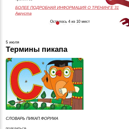
БОЛЕЕ ПОДРОБНАЯ ИНФОРМАЦИЯ О ТРЕНИНГЕ
50 часов практики
Незабываемое
>>>ЗАПИСАТЬСЯ НА МАСТЕР-
28-29-30 Августа
БОЛЕЕ ПОДРОБНАЯ ИНФОРМАЦИЯ О ТРЕНИНГЕ 31
Онлайн поддержка
приключение
КЛАСС<<<
Августа
24/7
Занятия до
результата
Осталось 4 из 10 мест
5 июля
Термины пикапа
СЛОВАРЬ ПИКАП.ФОРУМА
ПОДЕЛИТЬСЯ: