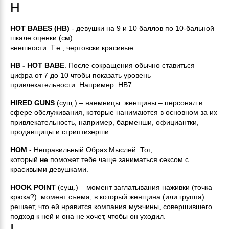
H
HOT BABES (HB)
- девушки на 9 и 10 баллов по 10-бальной
шкале оценки (см)
внешности. Т.е., чертовски красивые.
HB - HOT BABE
. После сокращения обычно ставиться
цифра от 7 до 10 чтобы показать уровень
привлекательности. Например: НВ7.
HIRED GUNS
(сущ.) – наемницы: женщины – персонал в
сфере обслуживания, которые нанимаются в основном за их
привлекательность, например, барменши, официантки,
продавщицы и стриптизерши.
HОМ
- Hеправильный Образ Мыслей. Тот,
который
не
поможет тебе чаще заниматься сексом с
красивыми девушками.
HOOK POINT
(сущ.) – момент заглатывания наживки (точка
крюка?): момент съема, в который женщина (или группа)
решает, что ей нравится компания мужчины, совершившего
подход к ней и она не хочет, чтобы он уходил.