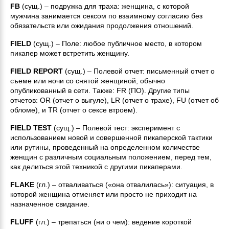
FB
(сущ.) – подружка для траха: женщина, с которой
мужчина занимается сексом по взаимному согласию без
обязательств или ожидания продолжения отношений.
FIELD
(сущ.) – Поле: любое публичное место, в котором
пикапер может встретить женщину.
FIELD REPORT
(сущ.) – Полевой отчет: письменный отчет о
съеме или ночи со снятой женщиной, обычно
опубликованный в сети. Также: FR (ПО). Другие типы
отчетов: OR (отчет о выгуле), LR (отчет о трахе), FU (отчет об
обломе), и TR (отчет о сексе втроем).
FIELD TEST
(сущ.) – Полевой тест: эксперимент с
использованием новой и совершенной пикаперской тактики
или рутины, проведенный на определенном количестве
женщин с различным социальным положением, перед тем,
как делиться этой техникой с другими пикаперами.
FLAKE
(гл.) – отваливаться («она отвалилась»): ситуация, в
которой женщина отменяет или просто не приходит на
назначенное свидание.
FLUFF
(гл.) – трепаться (ни о чем): ведение короткой