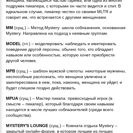
женщина, являющаяся частью гарема, или одна из многих
подружек пикапера, с которыми он часто видится и спит. В
идеальном случае, пикапер честен со своими MLTR и
говорит им, что встречается с другими женщинами.
MM
(сущ.) – Метод Mystery: школа соблазнения, основанная
Mystery. Направлена на подход к неявным группам.
MODEL
(гл.) – моделировать: наблюдать и имитировать
поведение другой персоны, обычно того, кто обладает
навыком или особенностью, которую хочет приобрести
другой человек.
MPB
(сущ.) – шаблон мужской слепоты: некоторые мужчины,
неспособные распознать, что женщина увлечена и
заинтересована в нем, пока, наконец, женщина не уйдет, и
будет слишком поздно действовать.
MPUA
(сущ.) – Мастер пикапа: превосходный игрок (в
смысле – пикапер), который благодаря своим навыкам
находится в числе лучших соблазнителей (среди всего
сообщества).
MYSTERY'S LOUNGE
(сущ.) – Комната отдыха Mystery –
закрытый онлайн-форум, в котором лучшие из лучших