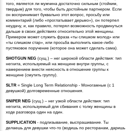
того, является ли мужчина достаточно сильным (стойким,
твердым) для того, чтобы быть достойным партнером. Если
он воспринимает буквально этот вопрос, просьбу или
комментарий (либо «проглатывает дерьмо»), он потерпел
неудачу, и, как правило, потерял возможность продвинуться
дальше в своих действиях относительно этой женщины.
Примером может служить фраза «ты слишком молод» или
«ты слишком стар», или просьба выполнить какое-либо
пустяковое поручение (которое она может сделать сама).
SHOTGUN NEG
(сущ.) – нег широкой области действия: тип
негхита, используемый на женщине внутри группы, с
намерением внести неясность в отношение группы к
женщине (смутить группу).
SLTR
= Single Long Term Relationship - Моногамные (с 1
девушкой) долговременные отношения.
SNIPER NEG
(сущ.) – нег узкой области действия: тип
негхита, используемый для сбивания с толку женщины в
ходе разговора один на один.
SUPPLICATION
- подлизывание, выспрашивание. Ты
делаешь для девушки что-то (водишь по ресторанам, даришь