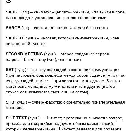
S
SARGE
(гл.) – снимать: «цеплять» женщин, или выйти в поле
для подхода и установления контакта с женщинами.
SARGE
(гл.) – снятая: женщина, которая была снята.
SARGER
(сущ.) – человек, который снимает женщин, член
пикаперской тусовки.
SECOND MEETING
(сущ.) – второе свидание: первая
встреча. Также – day two (день второй).
SET
(сущ.) – сет: группа людей в состоянии коммуникации
(группа людей, общающихся между собой). Два-сет – группа
из двух людей; три-сет – три человека, и так далее. В сетах
могут быть женщины, мужчины или и те и другие (в этом
случае сет называется смешанным сетом).
SHB
(сущ.) – супер-красотка: охренительно привлекательная
женщина.
SHIT TEST
(сущ.) – Шит-тест, проверка на вшивость: вопрос,
просьба или кажущийся недружелюбным комментарий,
который делает женщина. Шит-тест делается для проверки