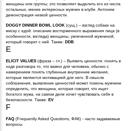
женщины или группы; это позволяет выделить его из числа
остальных, менее интересных мужчин в клубе. Антоним:
демонстрация низкой ценности.
DOGGY DINNER BOWL LOOK
(сущ.) – взгляд собаки на
миску с едой: описание восторженного выражения лица (в
особенности, взгляда) женщины, увлеченной мужчиной,
который говорит с ней. Также:
DDB
.
E
ELICIT VALUES
(фраза – гл.) – Выявить ценности: понять в
ходе разговора то, что важно для человека, обычно с
намерением понять глубинные внутренние желания,
которые являются мотивацией для него. В смысле
соблазнения, выявление ценностей может помочь мужчине
определить, что женщина, которая говорит, что ищет
богатого мужа, на самом деле хочет чувствовать себя в
безопасности. Также:
EV
.
F
FAQ
(Frequently Asked Questions, ФАК) - часто задаваемые
вопросы.