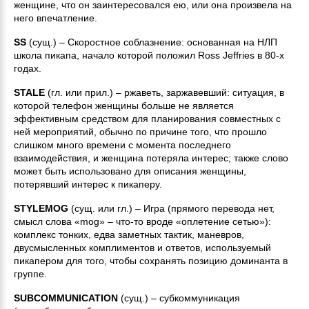
женщине, что он заинтересовался ею, или она произвела на
него впечатление.
SS
(сущ.) – Скоростное соблазнение: основанная на НЛП
школа пикапа, начало которой положил Ross Jeffries в 80-х
годах.
STALE
(гл. или прил.) – ржаветь, заржавевший: ситуация, в
которой телефон женщины больше не является
эффективным средством для планирования совместных с
ней мероприятий, обычно по причине того, что прошло
слишком много времени с момента последнего
взаимодействия, и женщина потеряла интерес; также слово
может быть использовано для описания женщины,
потерявший интерес к пикаперу.
STYLEMOG
(сущ. или гл.) – Игра (прямого перевода нет,
смысл слова «mog» – что-то вроде «оплетение сетью»):
комплекс тонких, едва заметных тактик, маневров,
двусмысленных комплиментов и ответов, используемый
пикапером для того, чтобы сохранять позицию доминанта в
группе.
SUBCOMMUNICATION
(сущ.) – субкоммуникация