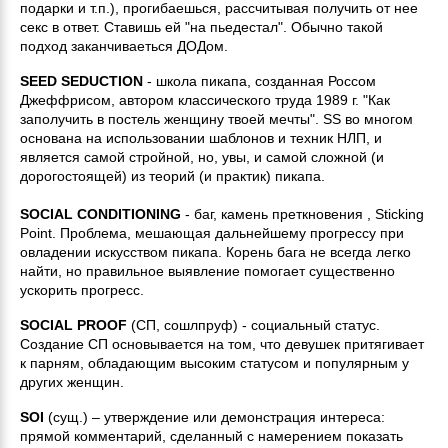
подарки и т.п.), прогибаешься, рассчитывая получить от нее
секс в ответ. Ставишь ей "на пьедестал". Обычно такой
подход заканчиваеться ДОДом.
SEED SEDUCTION
- школа пикапа, созданная Россом
Джеффрисом, автором классического труда 1989 г. "Как
заполучить в постель женщину твоей мечты". SS во многом
основана на использовании шаблонов и техник НЛП, и
является самой стройной, но, увы, и самой сложной (и
дорогостоящей) из теорий (и практик) пикапа.
SOCIAL CONDITIONING
- баг, камень преткновения , Sticking
Point. Проблема, мешающая дальнейшему прогрессу при
овладении искусством пикапа. Корень бага не всегда легко
найти, но правильное выявление помогает существенно
ускорить прогресс.
SOCIAL PROOF
(СП, сошлпруф) - социальный статус.
Создание СП основывается на том, что девушек притягивает
к парням, обладающим высоким статусом и популярным у
других женщин.
SOI
(сущ.) – утверждение или демонстрация интереса:
прямой комментарий, сделанный с намерением показать