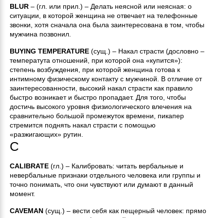
BLUR
– (гл. или прил.) – Делать неясной или неясная: о
ситуации, в которой женщина не отвечает на телефонные
звонки, хотя сначала она была заинтересована в том, чтобы
мужчина позвонил.
BUYING TEMPERATURE
(сущ.) – Накал страсти (дословно –
температута отношений, при которой она «купится»):
степень возбуждения, при которой женщина готова к
интимному физическому контакту с мужчиной. В отличие от
заинтересованности, высокий накал страсти как правило
быстро возникает и быстро пропадает. Для того, чтобы
достичь высокого уровня физиологического влечения на
сравнительно большой промежуток времени, пикапер
стремится поднять накал страсти с помощью
«разжигающих» рутин.
C
CALIBRATE
(гл.) – Калибровать: читать вербальные и
невербальные признаки отдельного человека или группы и
точно понимать, что они чувствуют или думают в данный
момент.
CAVEMAN
(сущ.) – вести себя как пещерный человек: прямо