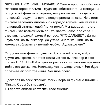
"ЛЮБОВЬ ПРОЯВЛЯЕТ МУДАКОВ" Самое простое - обозвать
главного героя фильма - мудаком, обиженного на женщин, а
создателей фильма - людьми, которые пытаются сделать
попсовый продукт на волне популярности пикапа. Но в этом
фильме заложено многое и он гораздо глубже, чем кажется
на первый взгляд людей "не из темы". Мы думаем, что этот
фильм - это возможность понять что-то новое про себя и
ответить на самый важный вопрос: "ЧТО ДАЛЬШЕ?". Да ты
научился. Да ты пикапер. Да у тебя много женщин. Да ты
можешь соблазнить - почти!- любую. А дальше что?
Сходи на этот фильм с девочкой, со своей или чужой, с
двумя или тремя, а потом скажи им что ты пикапер и этот
фильм ПРО ТЕБЯ! И искренне расскажи что именно привело
тебя в это движение. Наслаждайся последствиями Это будет
полезнее любого тренинга. Честное слово.
3 декабря на всех экранах России первый фильм о пикапе -
"Пикап: Съем без правил".
Ты просто обязан составить своё мнение.