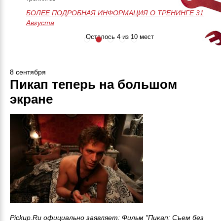
БОЛЕЕ ПОДРОБНАЯ ИНФОРМАЦИЯ О ТРЕНИНГЕ
50 часов практики
Незабываемое
>>>ЗАПИСАТЬСЯ НА МАСТЕР-
28-29-30 Августа
БОЛЕЕ ПОДРОБНАЯ ИНФОРМАЦИЯ О ТРЕНИНГЕ 31
Онлайн поддержка
приключение
КЛАСС<<<
Августа
24/7
Занятия до
результата
Осталось 4 из 10 мест
8 сентября
Пикап теперь на большом
экране
Pickup.Ru официально заявляет: Фильм "Пикап: Съем без