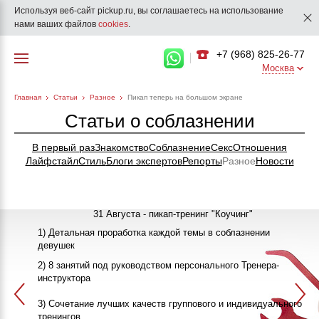
Используя веб-сайт pickup.ru, вы соглашаетесь на использование
нами ваших файлов
cookies
.
+7 (968) 825-26-77
Москва
Главная
Статьи
Разное
Пикап теперь на большом экране
Статьи о соблазнении
В первый раз
Знакомство
Соблазнение
Секс
Отношения
Лайфстайл
Стиль
Блоги экспертов
Репорты
Разное
Новости
31 Августа - пикап-тренинг "Коучинг"
1) Детальная проработка каждой темы в соблазнении
девушек
"Как познакомиться с девушкой"
25-26 Сентября
2) 8 занятий под руководством персонального Тренера-
инструктора
ПИКАП
13 Октября
3) Сочетание лучших качеств группового и индивидуального
>>>ЗАПИСАТЬСЯ НА КЛУБНЫЙ ПИКАП-ТРЕНИНГ<<<
в 20:00
тренингов