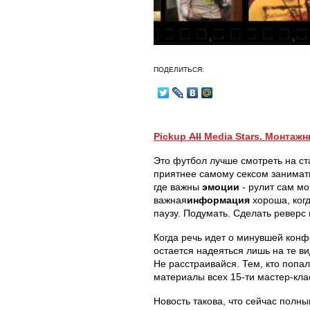
ПОДЕЛИТЬСЯ:
Pickup
All
Media
Stars.
Монтажн
Это футбол лучше смотреть на ст
приятнее самому сексом заниматьс
где важны
эмоции
- рулит сам м
важная
информация
хороша, когд
паузу. Подумать. Сделать реверс 
Когда речь идет о минувшей кон
остается надеяться лишь на те в
Не расстраивайся. Тем, кто попа
материалы всех 15-ти мастер-кла
Новость такова, что сейчас полны