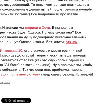
ских увеселений. То есть - чем раньше платишь, тем
а сэкономленные деньги выпей после тренинга
с какой-
"мохито" больше:) Все подробности про взятие
ап.Интенсив мы
творили в Сочи
. В нынешнем -
ем - тоже будет Одесса. Почему снова она? Все
Соблазнений на душу подшефного пикап-населения -
а не ищут. Одесса и точка. Вот, кстати,
отзывы
.
.Интенсива'10
, его стоимость и место гостиничной
 9 месяцев до старта! Теоретически, ты еще можешь
отказаться от вояжа (как это случилось с одним из
 "All Stars" по такой причине). Ну а практически, чтобы
о соблазнить. Так что если есть проблемы, парень, -
ация по летнему отжигу
следующего сезона. Планируй!
знений.