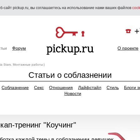
б-сайт pickup.ru, вы соглашаетесь на использование нами ваших файлов
cook
+
тьи
Форум
О проекте
dia Stars. Монтажные работы:)
Статьи о соблазнении
Соблазнение
Секс
Отношения
Лайфстайл
Стиль
Блоги э
Новости
икап-тренинг "Коучинг"
аботка каждой темы в соблазнении девушек