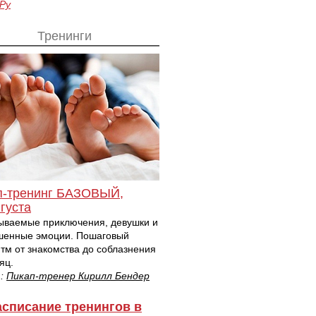
.Ру
Тренинги
п-тренинг БАЗОВЫЙ,
густа
ываемые приключения, девушки и
шенные эмоции. Пошаговый
тм от знакомства до соблазнения
яц.
т:
Пикап-тренер Кирилл Бендер
асписание тренингов в