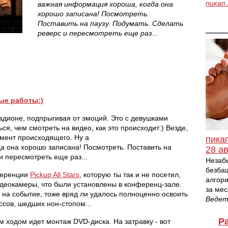
пикап
важная информация хороша, когда она
хорошо записана! Посмотреть.
Поставить на паузу. Подумать. Сделать
реверс и пересмотреть еще раз...
ые
работы
:)
адионе, подпрыгивая от эмоций. Это с девушками
я, чем смотреть на видео, как это происходит:) Везде,
омент происходящего. Ну а
пика
а она хорошо записана! Посмотреть. Поставить на
28 ав
и пересмотреть еще раз...
Незаб
безба
ференции
Pickup All Stars
, которую ты так и не посетил,
алгори
идеокамеры, что были установлены в конференц-зале.
за мес
л на событие, тоже вряд ли удалось полноценно освоить
Веде
ссов, шедших нон-стопом...
Р
м ходом идет монтаж DVD-диска. На затравку - вот