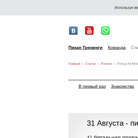
Используя ве
Пикап Тренинги
Команда
Ста
Главная
Статьи
Разное
Pickup All Me
В первый раз
Знакомство
31 Августа - п
1) Детальная прор