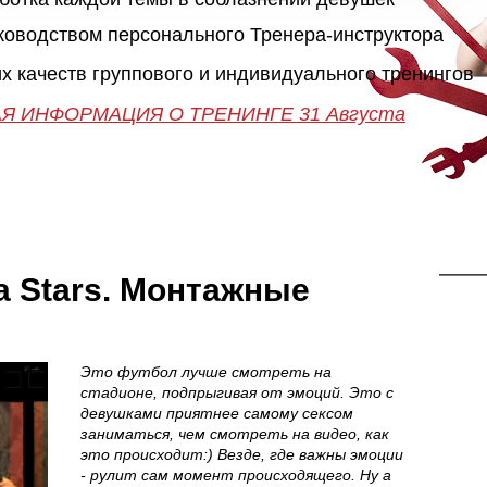
"Как познакомиться с девушкой"
25-26 Сентября
ПИКАП
уководством персонального Тренера-инструктора
х качеств группового и индивидуального тренингов
ПОДРОБНАЯ ИНФОРМАЦИЯ О ТРЕНИНГЕ 28-29-30 
50 часов практики
Незабываемое приключе
Я ИНФОРМАЦИЯ О ТРЕНИНГЕ 31 Августа
13 Октября в 20:00
Онлайн поддержка 24/7
Занятия до результата
>>>ЗАПИСАТЬСЯ НА КЛУБНЫЙ ПИКАП-
>>>ЗАПИСАТЬСЯ НА МАСТЕР-КЛАСС<<<
ТРЕНИНГ<<<
ia Stars. Монтажные
Это футбол лучше смотреть на
стадионе, подпрыгивая от эмоций. Это с
девушками приятнее самому сексом
заниматься, чем смотреть на видео, как
это происходит:) Везде, где важны эмоции
- рулит сам момент происходящего. Ну а