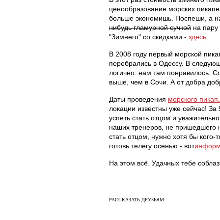
ценообразование морских пикапер
больше экономишь. Поспеши, а н
нибудь гламурной сучкой
на пару 
"Зимнего" со скидками -
здесь
.
В 2008 году первый морской пик
перебрались в Одессу. В следующ
логично: нам там понравилось. 
выше, чем в Сочи. А от добра добр
Даты проведения
морского пикап
локации известны уже сейчас! За
успеть стать отцом и уважительно 
наших тренеров, не пришедшего на
стать отцом, нужно хотя бы кого-т
готовь телегу осенью - вот
информ
На этом всё. Удачных тебе собла
РАССКАЗАТЬ ДРУЗЬЯМ: