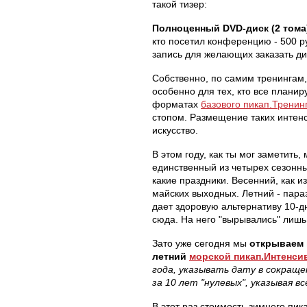
такой тизер:
Полноценный DVD-диск (2 тома
кто посетил конференцию - 500 р
запись для желающих заказать ди
Собственно, по самим тренингам, 
особенно для тех, кто все планир
форматах
базового пикап.Тренин
стопом. Размещение таких интенс
искусство.
В этом году, как ты мог заметить,
единственный из четырех сезонны
какие праздники. Весенний, как 
майских выходных. Летний - параз
дает здоровую альтернативу 10-дн
сюда. На него "вырывались" лишь
Зато уже сегодня мы
открываем 
летний
морской пикап.Интенсив
года, указывать дату в сокраще
за 10 лет "нулевых", указывая вс
В этот раз стоимость зимнего пик