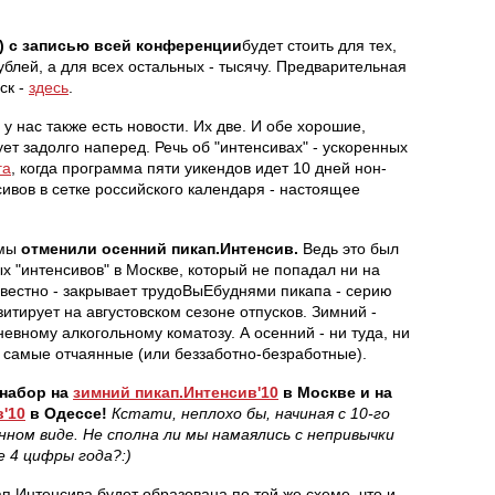
) с записью всей конференции
будет стоить для тех,
ублей, а для всех остальных - тысячу. Предварительная
ск -
здесь
.
у нас также есть новости. Их две. И обе хорошие,
ует задолго наперед. Речь об "интенсивах" - ускоренных
га
, когда программа пяти уикендов идет 10 дней нон-
ивов в сетке российского календаря - настоящее
 мы
отменили осенний пикап.Интенсив.
Ведь это был
х "интенсивов" в Москве, который не попадал ни на
известно - закрывает трудоВыЕбуднями пикапа - серию
итирует на августовском сезоне отпусков. Зимний -
евному алкогольному коматозу. А осенний - ни туда, ни
 самые отчаянные (или беззаботно-безработные).
набор на
зимний пикап.Интенсив'10
в Москве и на
'10
в Одессе!
Кстати, неплохо бы, начиная с 10-го
нном виде. Не сполна ли мы намаялись с непривычки
е 4 цифры года?:)
ап.Интенсива будет образована по той же схеме, что и