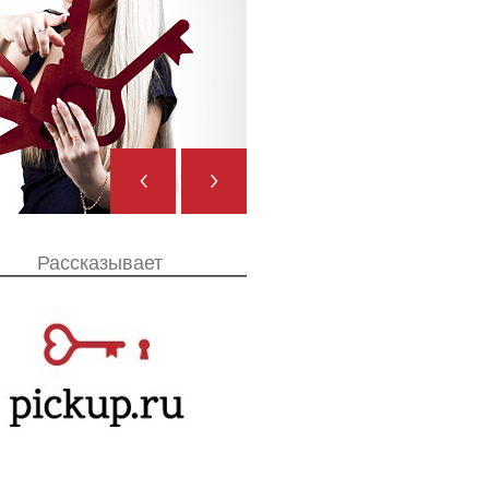
Августа
ние
Рассказывает