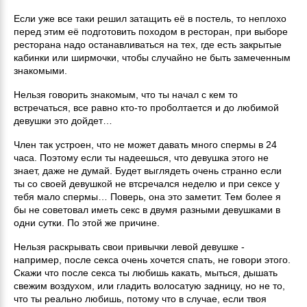
Если уже все таки решил затащить её в постель, то неплохо
перед этим её подготовить походом в ресторан, при выборе
ресторана надо останавливаться на тех, где есть закрытые
кабинки или ширмочки, чтобы случайно не быть замеченным
знакомыми.
Нельзя говорить знакомым, что ты начал с кем то
встречаться, все равно кто-то проболтается и до любимой
девушки это дойдет…
Член так устроен, что не может давать много спермы в 24
часа. Поэтому если ты надеешься, что девушка этого не
знает, даже не думай. Будет выглядеть очень странно если
ты со своей девушкой не втсречался неделю и при сексе у
тебя мало спермы… Поверь, она это заметит. Тем более я
бы не советовал иметь секс в двумя разными девушками в
одни сутки. По этой же причине.
Нельзя раскрывать свои привычки левой девушке -
например, после секса очень хочется спать, не говори этого.
Скажи что после секса ты любишь какать, мыться, дышать
свежим воздухом, или гладить волосатую задницу, но не то,
что ты реально любишь, потому что в случае, если твоя