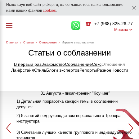
Используя веб-сайт pickup.ru, вы соглашаетесь на использование
нами ваших файлов
cookies
.
+7 (968) 825-26-77
Москва
Главная
Статьи
Отношения
Играем в партизанов
Статьи о соблазнении
В первый раз
Знакомство
Соблазнение
Секс
Отношения
Лайфстайл
Стиль
Блоги экспертов
Репорты
Разное
Новости
31 Августа - пикап-тренинг "Коучинг"
1) Детальная проработка каждой темы в соблазнении
девушек
"Как познакомиться с девушкой"
25-26 Сентября
2) 8 занятий под руководством персонального Тренера-
инструктора
ПИКАП
13 Октября
3) Сочетание лучших качеств группового и индивидуального
>>>ЗАПИСАТЬСЯ НА КЛУБНЫЙ ПИКАП-ТРЕНИНГ<<<
в 20:00
тренингов