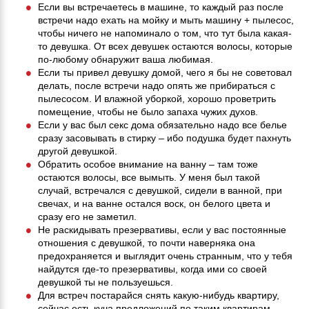
Если вы встречаетесь в машине, то каждый раз после
встречи надо ехать на мойку и мыть машину + пылесос,
чтобы ничего не напоминало о том, что тут была какая-
то девушка. От всех девушек остаются волосы, которые
по-любому обнаружит ваша любимая.
Если ты привел девушку домой, чего я бы не советовал
делать, после встречи надо опять же прибираться с
пылесосом. И влажной уборкой, хорошо проветрить
помещение, чтобы не было запаха чужих духов.
Если у вас был секс дома обязательно надо все белье
сразу засовывать в стирку – ибо подушка будет пахнуть
другой девушкой.
Обратить особое внимание на ванну – там тоже
остаются волосы, все вымыть. У меня был такой
случай, встречался с девушкой, сидели в ванной, при
свечах, и на ванне остался воск, он белого цвета и
сразу его не заметил.
Не раскидывать презервативы, если у вас постоянные
отношения с девушкой, то почти наверняка она
предохраняется и выглядит очень странным, что у тебя
найдутся где-то презервативы, когда ими со своей
девушкой ты не пользуешься.
Для встреч постарайся снять какую-нибудь квартиру,
сейчас есть куча предложений по таким квартирам.