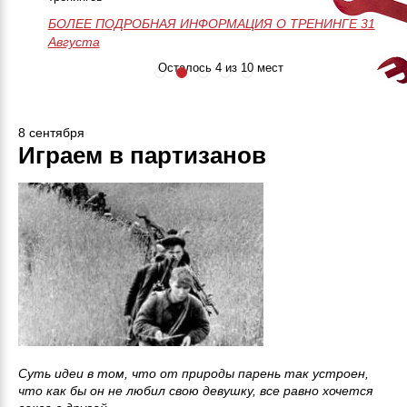
БОЛЕЕ ПОДРОБНАЯ ИНФОРМАЦИЯ О ТРЕНИНГЕ
50 часов практики
Незабываемое
>>>ЗАПИСАТЬСЯ НА МАСТЕР-
28-29-30 Августа
БОЛЕЕ ПОДРОБНАЯ ИНФОРМАЦИЯ О ТРЕНИНГЕ 31
Онлайн поддержка
приключение
КЛАСС<<<
Августа
24/7
Занятия до
результата
Осталось 4 из 10 мест
8 сентября
Играем в партизанов
Суть идеи в том, что от природы парень так устроен,
что как бы он не любил свою девушку, все равно хочется