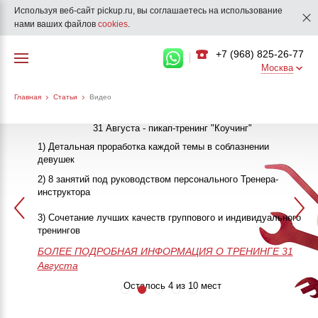
Используя веб-сайт pickup.ru, вы соглашаетесь на использование
нами ваших файлов
cookies
.
+7 (968) 825-26-77
Москва
Главная
Статьи
Видео
31 Августа - пикап-тренинг "Коучинг"
1) Детальная проработка каждой темы в соблазнении
девушек
"Как познакомиться с девушкой"
25-26 Сентября
2) 8 занятий под руководством персонального Тренера-
инструктора
ПИКАП
13 Октября
3) Сочетание лучших качеств группового и индивидуального
>>>ЗАПИСАТЬСЯ НА КЛУБНЫЙ ПИКАП-ТРЕНИНГ<<<
в 20:00
тренингов
БОЛЕЕ ПОДРОБНАЯ ИНФОРМАЦИЯ О ТРЕНИНГЕ
50 часов практики
Незабываемое
>>>ЗАПИСАТЬСЯ НА МАСТЕР-
28-29-30 Августа
БОЛЕЕ ПОДРОБНАЯ ИНФОРМАЦИЯ О ТРЕНИНГЕ 31
Онлайн поддержка
приключение
КЛАСС<<<
Августа
24/7
Занятия до
результата
Осталось 4 из 10 мест