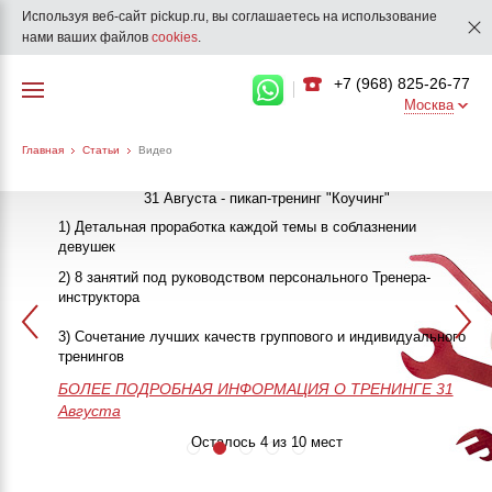
Используя веб-сайт pickup.ru, вы соглашаетесь на использование
нами ваших файлов
cookies
.
+7 (968) 825-26-77
Москва
Главная
Статьи
Видео
31 Августа - пикап-тренинг "Коучинг"
1) Детальная проработка каждой темы в соблазнении
девушек
"Как познакомиться с девушкой"
25-26 Сентября
2) 8 занятий под руководством персонального Тренера-
инструктора
ПИКАП
13 Октября
3) Сочетание лучших качеств группового и индивидуального
>>>ЗАПИСАТЬСЯ НА КЛУБНЫЙ ПИКАП-ТРЕНИНГ<<<
в 20:00
тренингов
БОЛЕЕ ПОДРОБНАЯ ИНФОРМАЦИЯ О ТРЕНИНГЕ
50 часов практики
Незабываемое
>>>ЗАПИСАТЬСЯ НА МАСТЕР-
28-29-30 Августа
БОЛЕЕ ПОДРОБНАЯ ИНФОРМАЦИЯ О ТРЕНИНГЕ 31
Онлайн поддержка
приключение
КЛАСС<<<
Августа
24/7
Занятия до
результата
Осталось 4 из 10 мест