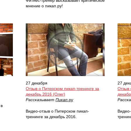
Фитнес-тренер высказывает критическое
мнение о пикап.ру!
27 декабря
27 дек
Отзыв о Питерском пикап-тренинге за
Отзыв 
декабрь 2016 (Олег)
декабр
Рассказывает
Пикап.ру
Расск
 в
Видео-отзыв о Питерском пикап-
Видео-
тренинге за декабрь 2016.
тренин