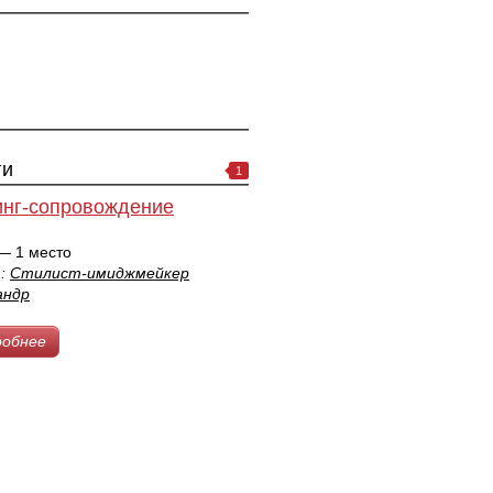
ги
1
нг-сопровождение
— 1 место
т:
Стилист-имиджмейкер
андр
робнее