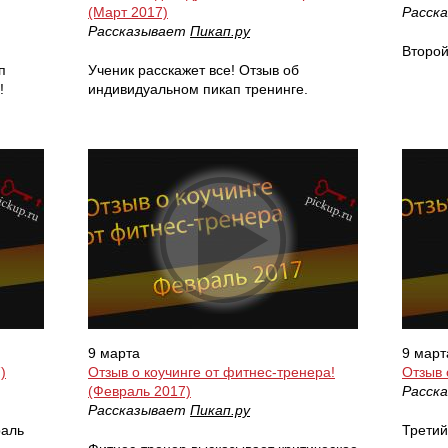
(Март 2017)
Расск
Рассказывает
Пикап.ру
Второй
п
Ученик расскажет все! Отзыв об
!
индивидуальном пикап тренинге.
9 марта
9 март
)
Отзыв о коучинге от фитнес-тренера!
Отзыв 
(Февраль 2017)
Расск
Рассказывает
Пикап.ру
раль
Третий