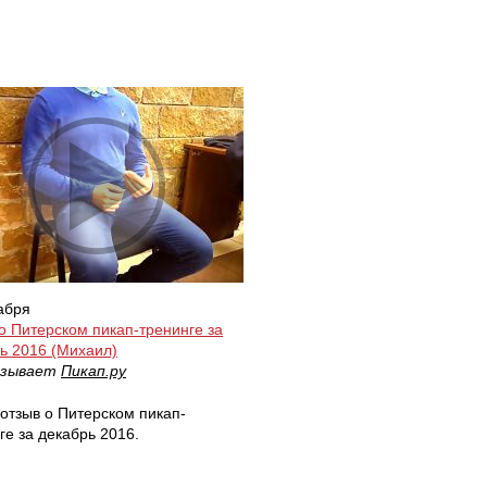
абря
о Питерском пикап-тренинге за
ь 2016 (Михаил)
азывает
Пикап.ру
отзыв о Питерском пикап-
ге за декабрь 2016.