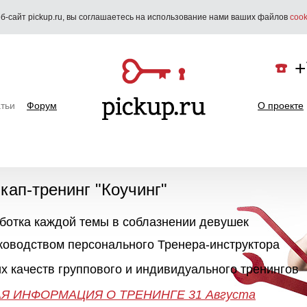
б-сайт pickup.ru, вы соглашаетесь на использование нами ваших файлов
cook
+
тьи
Форум
О проекте
икап-тренинг "Коучинг"
аботка каждой темы в соблазнении девушек
"Как познакомиться с девушкой"
25-26 Сентября
ПИКАП
уководством персонального Тренера-инструктора
х качеств группового и индивидуального тренингов
ПОДРОБНАЯ ИНФОРМАЦИЯ О ТРЕНИНГЕ 28-29-30 
50 часов практики
Незабываемое приключе
Я ИНФОРМАЦИЯ О ТРЕНИНГЕ 31 Августа
13 Октября в 20:00
Онлайн поддержка 24/7
Занятия до результата