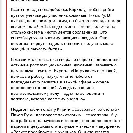
Всего полгода понадобилось Кириллу, чтобы пройти
путь от ученика до участника команды Пикап.Ру. В
пикапе, не в пример многим, он быстро разглядел море
возможностей. «Пикап для меня – это не только и не
столько система инструментов соблазнения. Это
способы улучшить коммуникацию с людьми. Они
помогают вернуть радость общения, получить море
эмоций и легкость бытия».
В жизни мало двигаться вверх по социальной лестнице,
есть еще рост эмоциональный, духовный. Забывать о
нем нельзя – считает Кирилл. «Погружаясь с головой,
прячась в работу, науку, многие избегают
повседневного развития в важной сфере – сфере
построения отношений. А ведь влечение к
противоположному полу – одна из основ жизни
человека, которая дает ему энергию».
Педагогический опыт у Кирилла серьезный: за стенами
Пикап.Ру он преподает психологию и сексологию. А у
нас работает на мужских и женских тренингах, помогает
парням и девушкам стать лучше – внешне и внутренне.
«Радует преображение учеников. Они становятся