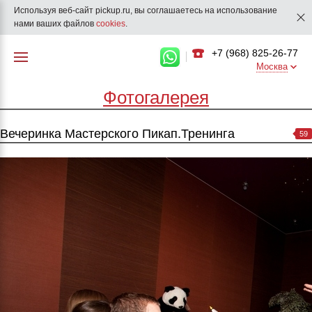
Используя веб-сайт pickup.ru, вы соглашаетесь на использование
нами ваших файлов
cookies
.
+7 (968) 825-26-77
Москва
Фотогалерея
Вечеринка Мастерского Пикап.Тренинга
59