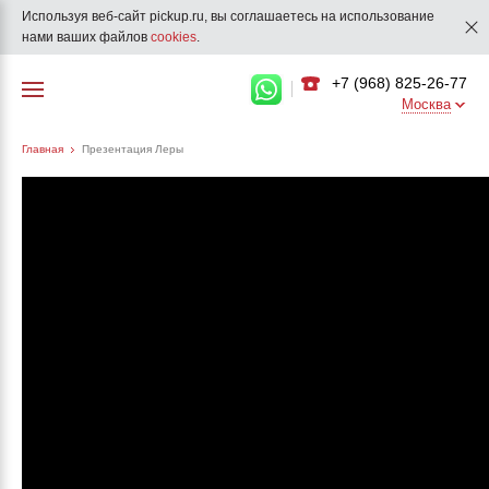
Используя веб-сайт pickup.ru, вы соглашаетесь на использование
нами ваших файлов
cookies
.
+7 (968) 825-26-77
Москва
Главная
Презентация Леры
Вернуться в галерею